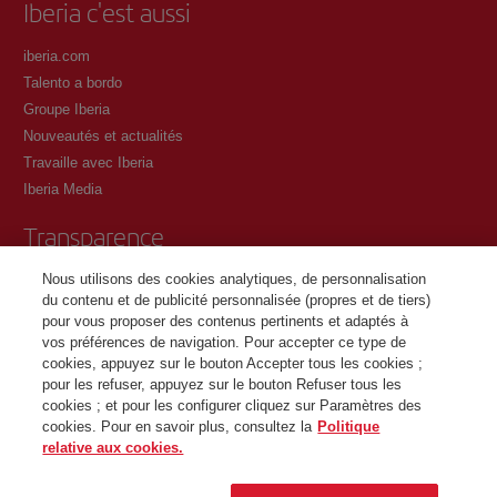
Iberia c'est aussi
iberia.com
Talento a bordo
Groupe Iberia
Nouveautés et actualités
Travaille avec Iberia
Iberia Media
Transparence
Nous utilisons des cookies analytiques, de personnalisation
Conditions générales du programme Iberia Club
du contenu et de publicité personnalisée (propres et de tiers)
Conditions d'inscription sur iberia.com
pour vous proposer des contenus pertinents et adaptés à
Politique de protection des données personnelles
vos préférences de navigation. Pour accepter ce type de
Gestion et politique relative aux cookies
cookies, appuyez sur le bouton Accepter tous les cookies ;
pour les refuser, appuyez sur le bouton Refuser tous les
Contactez
cookies ; et pour les configurer cliquez sur Paramètres des
cookies. Pour en savoir plus, consultez la
Politique
relative aux cookies.
©Iberia Joven 2026. Tous droits réservés.