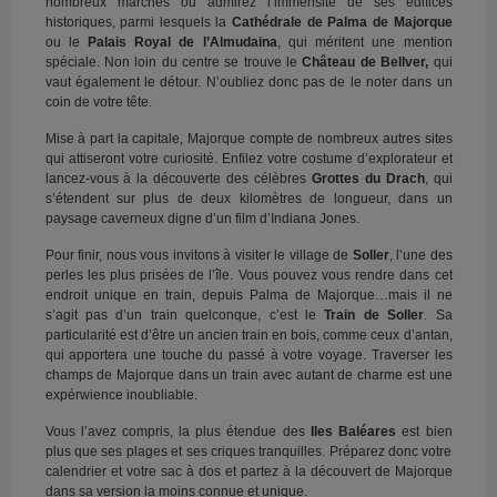
nombreux marchés ou admirez l’immensité de ses édifices
historiques, parmi lesquels la
Cathédrale de Palma de Majorque
ou le
Palais Royal de l’Almudaina
, qui méritent une mention
spéciale. Non loin du centre se trouve le
Château de Bellver,
qui
vaut également le détour. N’oubliez donc pas de le noter dans un
coin de votre tête.
Mise à part la capitale, Majorque compte de nombreux autres sites
qui attiseront votre curiosité. Enfilez votre costume d’explorateur et
lancez-vous à la découverte des célèbres
Grottes du Drach
, qui
s’étendent sur plus de deux kilomètres de longueur, dans un
paysage caverneux digne d’un film d’Indiana Jones.
Pour finir, nous vous invitons à visiter le village de
Soller
, l’une des
perles les plus prisées de l’île. Vous pouvez vous rendre dans cet
endroit unique en train, depuis Palma de Majorque…mais il ne
s’agit pas d’un train quelconque, c’est le
Train de Soller
. Sa
particularité est d’être un ancien train en bois, comme ceux d’antan,
qui apportera une touche du passé à votre voyage. Traverser les
champs de Majorque dans un train avec autant de charme est une
expérwience inoubliable.
Vous l’avez compris, la plus étendue des
Iles Baléares
est bien
plus que ses plages et ses criques tranquilles. Préparez donc votre
calendrier et votre sac à dos et partez à la découvert de Majorque
dans sa version la moins connue et unique.