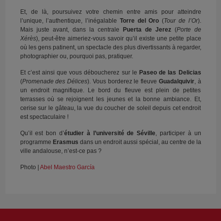
Et, de là, poursuivez votre chemin entre amis pour atteindre
l’unique, l’authentique, l’inégalable
Torre del Oro
(
Tour de l’Or
).
Mais juste avant, dans la centrale
Puerta de Jerez
(
Porte de
Xérès
), peut-être aimeriez-vous savoir qu’il existe une petite place
où les gens patinent, un spectacle des plus divertissants à regarder,
photographier ou, pourquoi pas, pratiquer.
Et c’est ainsi que vous déboucherez sur le
Paseo de las Delicias
(
Promenade des Délices
). Vous borderez le fleuve
Guadalquivir
, à
un endroit magnifique. Le bord du fleuve est plein de petites
terrasses où se rejoignent les jeunes et la bonne ambiance. Et,
cerise sur le gâteau, la vue du coucher de soleil depuis cet endroit
est spectaculaire !
Qu’il est bon d’
étudier à l’université de Séville
, participer à un
programme
Erasmus
dans un endroit aussi spécial, au centre de la
ville andalouse, n’est-ce pas ?
Photo |
Abel Maestro García