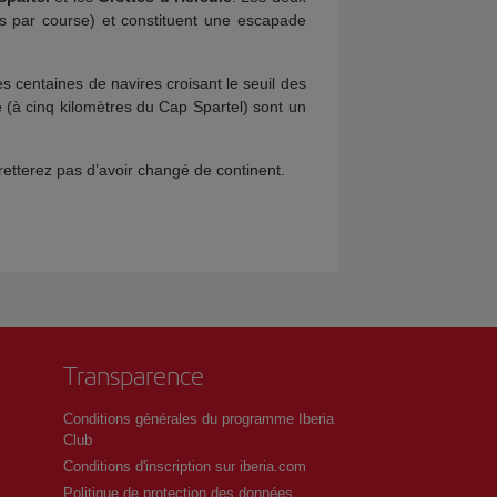
os par course) et constituent une escapade
es centaines de navires croisant le seuil des
e
(à cinq kilomètres du Cap Spartel) sont un
retterez pas d’avoir changé de continent.
Transparence
Conditions générales du programme Iberia
Club
Conditions d'inscription sur iberia.com
Politique de protection des données