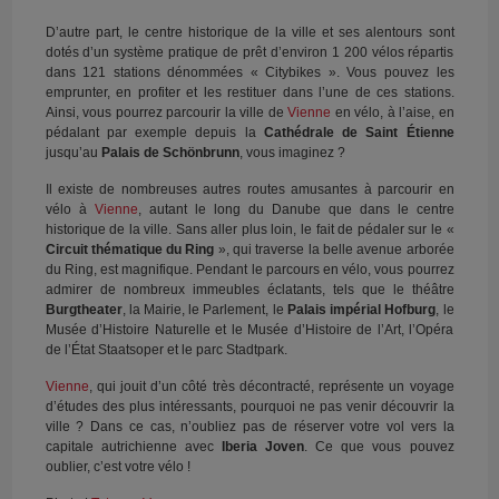
D’autre part, le centre historique de la ville et ses alentours sont
dotés d’un système pratique de prêt d’environ 1 200 vélos répartis
dans 121 stations dénommées « Citybikes ». Vous pouvez les
emprunter, en profiter et les restituer dans l’une de ces stations.
Ainsi, vous pourrez parcourir la ville de
Vienne
en vélo, à l’aise, en
pédalant par exemple depuis la
Cathédrale de Saint Étienne
jusqu’au
Palais de Schönbrunn
, vous imaginez ?
Il existe de nombreuses autres routes amusantes à parcourir en
vélo à
Vienne
, autant le long du Danube que dans le centre
historique de la ville. Sans aller plus loin, le fait de pédaler sur le «
Circuit thématique du Ring
», qui traverse la belle avenue arborée
du Ring, est magnifique. Pendant le parcours en vélo, vous pourrez
admirer de nombreux immeubles éclatants, tels que le théâtre
Burgtheater
, la Mairie, le Parlement, le
Palais impérial Hofburg
, le
Musée d’Histoire Naturelle et le Musée d’Histoire de l’Art, l’Opéra
de l’État Staatsoper et le parc Stadtpark.
Vienne
, qui jouit d’un côté très décontracté, représente un voyage
d’études des plus intéressants, pourquoi ne pas venir découvrir la
ville ? Dans ce cas, n’oubliez pas de réserver votre vol vers la
capitale autrichienne avec
Iberia Joven
. Ce que vous pouvez
oublier, c’est votre vélo !