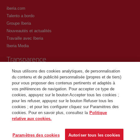
iberia.com
Talento a bordo
Groupe Iberia
Nouveautés et actualités
Travaille avec Iberia
Iberia Media
Transparence
Nous utilisons des cookies analytiques, de personnalisation
Conditions générales du programme Iberia Club
du contenu et de publicité personnalisée (propres et de tiers)
Conditions d'inscription sur iberia.com
pour vous proposer des contenus pertinents et adaptés à
Politique de protection des données personnelles
vos préférences de navigation. Pour accepter ce type de
Gestion et politique relative aux cookies
cookies, appuyez sur le bouton Accepter tous les cookies ;
pour les refuser, appuyez sur le bouton Refuser tous les
Contactez
cookies ; et pour les configurer cliquez sur Paramètres des
cookies. Pour en savoir plus, consultez la
Politique
relative aux cookies.
©Iberia Joven 2026. Tous droits réservés.
Paramètres des cookies
Autoriser tous les cookies