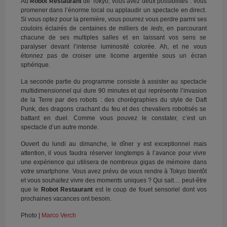
Au
Robot Restaurant
de Tokyo, vous avez deux possibilités : vous
promener dans l’énorme local ou applaudir un spectacle en direct.
Si vous optez pour la première, vous pourrez vous perdre parmi ses
couloirs éclairés de centaines de milliers de
leds
, en parcourant
chacune de ses multiples salles et en laissant vos sens se
paralyser devant l’intense luminosité colorée. Ah, et ne vous
étonnez pas de croiser une licorne argentée sous un écran
sphérique.
La seconde partie du programme consiste à assister au spectacle
multidimensionnel qui dure 90 minutes et qui représente l’invasion
de la Terre par des robots : des chorégraphies du style de Daft
Punk, des dragons crachant du feu et des chevaliers robotisés se
battant en duel. Comme vous pouvez le constater, c’est un
spectacle d’un autre monde.
Ouvert du lundi au dimanche, le dîner y est exceptionnel mais
attention, il vous faudra réserver longtemps à l’avance pour vivre
une expérience qui utilisera de nombreux gigas de mémoire dans
votre smartphone. Vous avez prévu de vous rendre à Tokyo bientôt
et vous souhaitez vivre des moments uniques ? Qui sait… peut-être
que le
Robot Restaurant
est le coup de fouet sensoriel dont vos
prochaines vacances ont besoin.
Photo |
Marco Verch