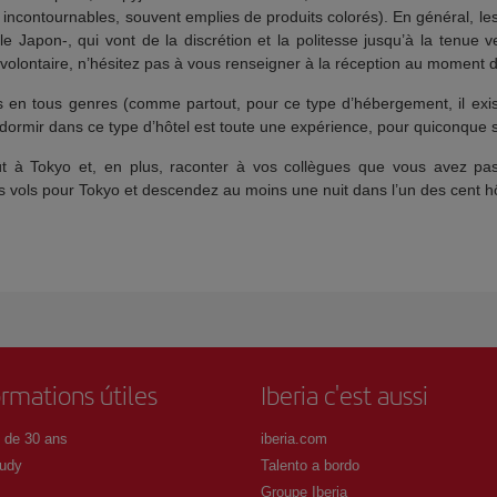
incontournables, souvent emplies de produits colorés). En général, le
 Japon-, qui vont de la discrétion et la politesse jusqu’à la tenue v
volontaire, n’hésitez pas à vous renseigner à la réception au moment 
s en tous genres (comme partout, pour ce type d’hébergement, il existe
, dormir dans ce type d’hôtel est toute une expérience, pour quiconque 
t à Tokyo et, en plus, raconter à vos collègues que vous avez pas
ols pour Tokyo et descendez au moins une nuit dans l’un des cent hôte
ormations útiles
Iberia c'est aussi
 de 30 ans
iberia.com
udy
Talento a bordo
Groupe Iberia