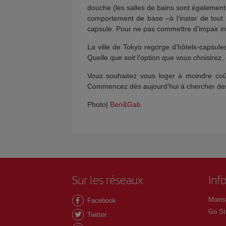
douche (les salles de bains sont également 
comportement de base –à l’instar de tout le
capsule. Pour ne pas commettre d’impair in
La ville de Tokyo regorge d’hôtels-capsule
Quelle que soit l’option que vous choisirez
Vous souhaitez vous loger à moindre coû
Commencez dès aujourd’hui à chercher des v
Photo|
Ben&Gab
Sur les réseaux
Inf
Moins
Facebook
Go St
Twitter