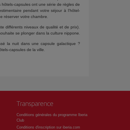
s hôtels-capsules ont une série de règles de
estimentaire pendant votre séjour à l’hôtel-
de réserver votre chambre.
 différents niveaux de qualité et de prix).
souhaite se plonger dans la culture nippone.
sé la nuit dans une capsule galactique ?
ls-capsules de la ville.
Transparence
Conditions générales du programme Iberia
Club
Conditions d'inscription sur iberia.com