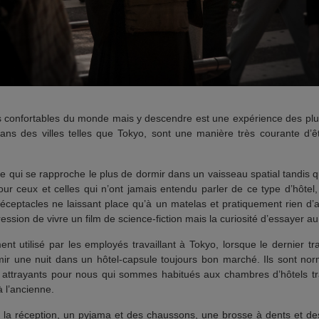
s confortables du monde mais y descendre est une expérience des plus i
ans des villes telles que Tokyo, sont une manière très courante d’
 qui se rapproche le plus de dormir dans un vaisseau spatial tandis q
our ceux et celles qui n’ont jamais entendu parler de ce type d’hôtel, 
ceptacles ne laissant place qu’à un matelas et pratiquement rien d
ssion de vivre un film de science-fiction mais la curiosité d’essayer a
t utilisé par les employés travaillant à Tokyo, lorsque le dernier tr
rmir une nuit dans un hôtel-capsule toujours bon marché. Ils sont no
t attrayants pour nous qui sommes habitués aux chambres d’hôtels tra
à l’ancienne.
 à la réception, un pyjama et des chaussons, une brosse à dents et des