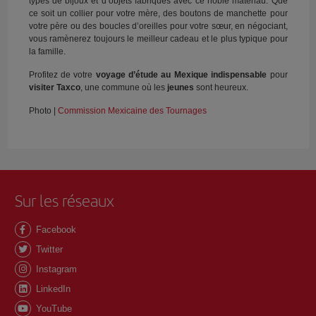
types de bijoux et d’objets fabriqués avec ce noble matériau. Que
ce soit un collier pour votre mère, des boutons de manchette pour
votre père ou des boucles d’oreilles pour votre sœur, en négociant,
vous ramènerez toujours le meilleur cadeau et le plus typique pour
la famille.
Profitez de votre
voyage d’étude au
Mexique indispensable
pour
visiter Taxco
, une commune où les
jeunes
sont heureux.
Photo |
Commission Mexicaine des Tournages
Sur les réseaux
Facebook
Twitter
Instagram
LinkedIn
YouTube