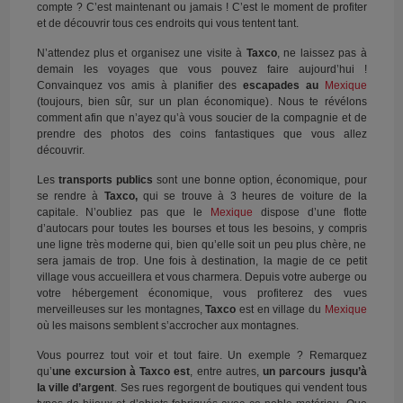
compte ? C’est maintenant ou jamais ! C’est le moment de profiter
et de découvrir tous ces endroits qui vous tentent tant.
N’attendez plus et organisez une visite à
Taxco
, ne laissez pas à
demain les voyages que vous pouvez faire aujourd’hui !
Convainquez vos amis à planifier des
escapades au
Mexique
(toujours, bien sûr, sur un plan économique). Nous te révélons
comment afin que n’ayez qu’à vous soucier de la compagnie et de
prendre des photos des coins fantastiques que vous allez
découvrir.
Les
transports publics
sont une bonne option, économique, pour
se rendre à
Taxco,
qui se trouve à 3 heures de voiture de la
capitale. N’oubliez pas que le
Mexique
dispose d’une flotte
d’autocars pour toutes les bourses et tous les besoins, y compris
une ligne très moderne qui, bien qu’elle soit un peu plus chère, ne
sera jamais de trop. Une fois à destination, la magie de ce petit
village vous accueillera et vous charmera. Depuis votre auberge ou
votre hébergement économique, vous profiterez des vues
merveilleuses sur les montagnes,
Taxco
est en village du
Mexique
où les maisons semblent s’accrocher aux montagnes.
Vous pourrez tout voir et tout faire. Un exemple ? Remarquez
qu’
une excursion à Taxco est
, entre autres,
un parcours jusqu’à
la ville d’argent
. Ses rues regorgent de boutiques qui vendent tous