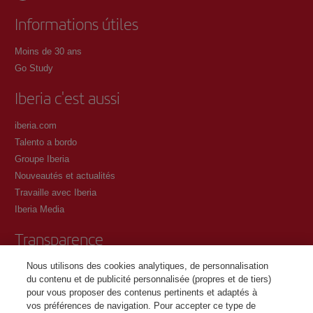
Informations útiles
Moins de 30 ans
Go Study
Iberia c'est aussi
iberia.com
Talento a bordo
Groupe Iberia
Nouveautés et actualités
Travaille avec Iberia
Iberia Media
Transparence
Nous utilisons des cookies analytiques, de personnalisation
Conditions générales du programme Iberia Club
du contenu et de publicité personnalisée (propres et de tiers)
Conditions d'inscription sur iberia.com
pour vous proposer des contenus pertinents et adaptés à
Politique de protection des données personnelles
vos préférences de navigation. Pour accepter ce type de