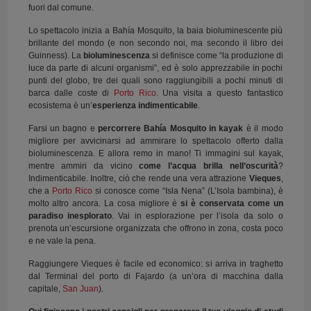
fuori dal comune.
Lo spettacolo inizia a Bahía Mosquito, la baia bioluminescente più
brillante del mondo (e non secondo noi, ma secondo il libro dei
Guinness). La
bioluminescenza
si definisce come “la produzione di
luce da parte di alcuni organismi”, ed è solo apprezzabile in pochi
punti del globo, tre dei quali sono raggiungibili a pochi minuti di
barca dalle coste di
Porto Rico
. Una visita a questo fantastico
ecosistema è un’
esperienza indimenticabile
.
Farsi un bagno e
percorrere Bahía Mosquito in kayak
è il modo
migliore per avvicinarsi ad ammirare lo spettacolo offerto dalla
bioluminescenza. E allora remo in mano! Ti immagini sul kayak,
mentre ammiri da vicino
come l’acqua brilla nell’oscurità
?
Indimenticabile. Inoltre, ciò che rende una vera attrazione
Vieques
,
che a
Porto Rico
si conosce come “Isla Nena” (L’Isola bambina), è
molto altro ancora. La cosa migliore è
si è conservata come un
paradiso inesplorato
. Vai in esplorazione per l’isola da solo o
prenota un’escursione organizzata che offrono in zona, costa poco
e ne vale la pena.
Raggiungere Vieques è facile ed economico: si arriva in traghetto
dal Terminal del porto di Fajardo (a un’ora di macchina dalla
capitale,
San Juan
).