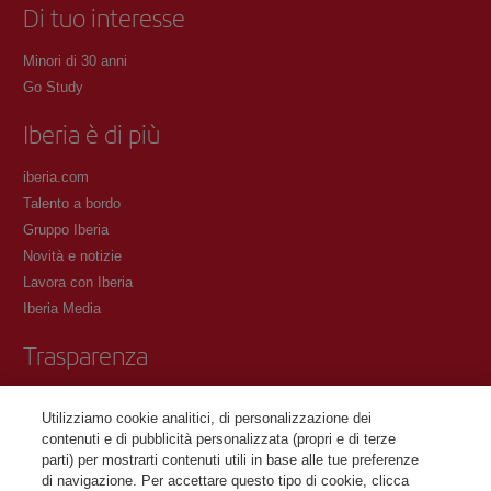
Di tuo interesse
Minori di 30 anni
Go Study
Iberia è di più
iberia.com
Talento a bordo
Gruppo Iberia
Novità e notizie
Lavora con Iberia
Iberia Media
Trasparenza
Condizioni del Programma Iberia Club
Utilizziamo cookie analitici, di personalizzazione dei
Condizioni di registrazione su iberia.com
contenuti e di pubblicità personalizzata (propri e di terze
Informativa sulla protezione dei dati personali
parti) per mostrarti contenuti utili in base alle tue preferenze
Gestione e informativa sui cookie
di navigazione. Per accettare questo tipo di cookie, clicca