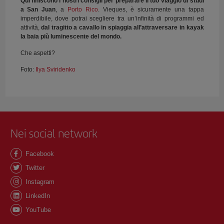
Qui finiscono i nostri consigli per preparare il tuo viaggio di studi
a San Juan
, a
Porto Rico
. Vieques, è sicuramente una tappa
imperdibile, dove potrai scegliere tra un’infinità di programmi ed
attività,
dal tragitto a cavallo in spiaggia all’attraversare in kayak
la baia più luminescente del mondo.
Che aspetti?
Foto:
Ilya Sviridenko
Nei social network
Facebook
Twitter
Instagram
LinkedIn
YouTube