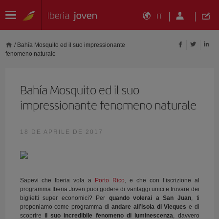
IT
/
Bahía Mosquito ed il suo impressionante
fenomeno naturale
Bahía Mosquito ed il suo
impressionante fenomeno naturale
18 DE APRILE DE 2017
Sapevi che Iberia vola a
Porto Rico
, e che con l’iscrizione al
programma Iberia Joven puoi godere di vantaggi unici e trovare dei
biglietti super economici? Per
quando volerai a San Juan
, ti
proponiamo come programma di
andare all’isola di Vieques
e di
scoprire
il suo incredibile fenomeno di luminescenza
, davvero