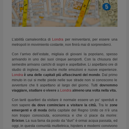
L’abilità camaleontica di
Londra
per reinventarsi, per essere una
metropoli in movimiento costante, non finirà mai di sorprenderci.
Con l’arrivo dell’estate, migliaia di giovani la popolano, spesso
arrivando in uno dei suoi cinque aeroporti. Con la chiusura del
semestre arrivano carichi di sogni e aspettative. Li aspettano ore di
studio di inglese, ma anche molte emozioni e nuove esperienze.
Londra
è una delle capitali più affascinanti del mondo
. Dal primo
minuto in cui si mette piede nelle sue strade non si conoscono le
avventure che ti aspettano al largo del giorno. Tutti
dovremmo
viaggiare, studiare o vivere
a
Londra
almeno una volta nella vita.
Con tanti quartieri da visitare è normale essere un po’ sperduti e
non sapere
da dove cominciare a visitare la città.
Tra le
zone
emergenti e di moda
della capitale del Regno Unito ce n’è una
non troppo conosciuta, economica e che ci piace da morire:
Brixton
. La sua fama da posto da “duri” è ormai acqua passata, ed
oggi, in questa comunità multietnica, hipsters e moderni convivono