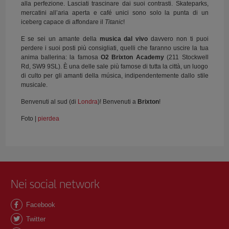
alla perfezione. Lasciati trascinare dai suoi contrasti. Skateparks,
mercatini all’aria aperta e café unici sono solo la punta di un
iceberg capace di affondare il
Titanic
!
E se sei un amante della
musica dal vivo
davvero non ti puoi
perdere i suoi posti più consigliati, quelli che faranno uscire la tua
anima ballerina: la famosa
O2 Brixton Academy
(211 Stockwell
Rd, SW9 9SL). È una delle sale più famose di tutta la città, un luogo
di culto per gli amanti della música, indipendentemente dallo stile
musicale.
Benvenuti al sud (di
Londra
)! Benvenuti a
Brixton
!
Foto |
pierdea
Nei social network
Facebook
Twitter