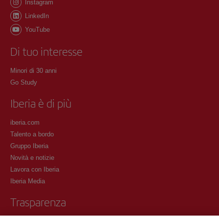
Instagram
LinkedIn
YouTube
Di tuo interesse
Minori di 30 anni
Go Study
Iberia è di più
iberia.com
Talento a bordo
Gruppo Iberia
Novità e notizie
Lavora con Iberia
Iberia Media
Trasparenza