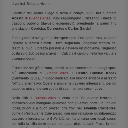
divertirsi. Bisogna viverlo.
L’edificio del
Teatro Ciego
si trova a Zelaya 3006, nel quartiere
Abasto
di
Buenos Aires
. Puoi raggiungerlo utilizzando i mezzi di
trasporto pubblici (davvero economici!), prendendo la
metro
fino
alle stazioni
Córdoba, Corrientes
o
Carlos Gardel
.
Tutti i giorni si svolge qualche spettacolo. Dall’opera rock, a opere
ispirate a famosi fumetti… tutto seguendo l’originale tecnica del
teatro al buio. Il prezzo poi non è davvero un problema, l’ingresso
costa solo 150 pesos argentini. Calcola il cambio nella tua valuta e
ti sorprenderai!
E dato che sei già in zona, approfitta per conoscere uno degli spazi
più affascinanti di
Buenos Aires
. Il
Centro Cultural Konex
(Sarmiento 3131), un luogo dedicato alla
movida
artistica e al teatro
“off” più alternativo. Opere e ambiente davvero interessanti, per un
pubblico giovane e con voglia di sperimentare cose nuove.
Nella città di
Buenos Aires
si cena tardi. Se quanto termina lo
spettacolo vuoi mangiare qualcosa con gli amici, portali in uno dei
locali, buoni e a buon prezzo, che trovi nell’
Avenida Corrientes
,
come il
Restaurante Café Belén
, con una relazione qualità-prezzo
davvero interessante, o il
Pertutti
, un franchising con locali sparsi
per tutta la città dove potrai mangiare piatti italiani. Prova la loro