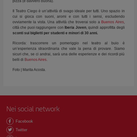
pizza (è davvero buona).
Il Teatro Ciego è un’attività di svago ideale per tutti. Uno spazio in
cui si gioca con suoni, aromi e con tutti i sensi, escludendo
ovviamente la vista. Una attività che troverai solo a
Buenos Aires
,
città che puoi raggiungere con
Iberia Joven
, quindi approfitta degli
sconti sui biglietti per studenti e minori di 30 anni.
Ricorda: trascorrere un pomeriggio nel teatro al buio è
un’esperienza straordinaria che vale la pena di provare. Siamo
sicuri che, se ci andrai, sarà una delle esperienze e dei ricordi più
belli di
Buenos Aires
.
Foto | Marita Acosta.
Nei social network
Facebook
Twitter