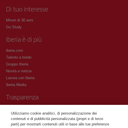
Di tuo interesse
Minori di 30 anni
Go Study
Iberia è di più
iberia.com
Talento a bordo
Gruppo Iberia
Novità e notizie
Lavora con Iberia
Iberia Media
Trasparenza
Condizioni del Programma Iberia Club
Utilizziamo cookie analitici, di personalizzazione dei
Condizioni di registrazione su iberia.com
contenuti e di pubblicità personalizzata (propri e di terze
Informativa sulla protezione dei dati personali
parti) per mostrarti contenuti utili in base alle tue preferenze