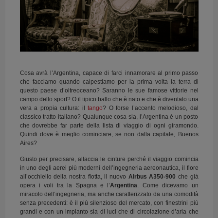
Cosa avrà l’Argentina, capace di farci innamorare al primo passo
che facciamo quando calpestiamo per la prima volta la terra di
questo paese d’oltreoceano? Saranno le sue famose vittorie nel
campo dello sport? O il tipico ballo che è nato e che è diventato una
vera a propia cultura: il
tango
? O forse l’accento melodioso, dal
classico tratto italiano? Qualunque cosa sia, l’Argentina è un posto
che dovrebbe far parte della lista di viaggio di ogni giramondo.
Quindi dove è meglio cominciare, se non dalla capitale, Buenos
Aires?
Giusto per precisare, allaccia le cinture perché il viaggio comincia
in uno degli aerei più moderni dell’ingegneria aereonautica, il fiore
all’occhiello della nostra flotta, il nuovo
Airbus A350-900
che già
opera i voli tra la Spagna e l’
Argentina
. Come dicevamo un
miracolo dell’ingegneria, ma anche caratterizzato da una comodità
senza precedenti: è il più silenzioso del mercato, con finestrini più
grandi e con un impianto sia di luci che di circolazione d’aria che