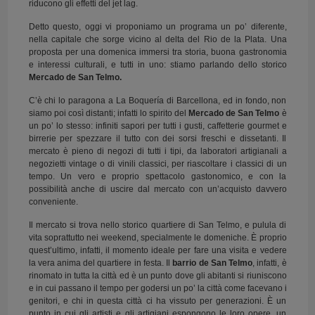
riducono gli effetti del jet lag.
Detto questo, oggi vi proponiamo un programa un po’ diferente,
nella capitale che sorge vicino al delta del Rio de la Plata. Una
proposta per una domenica immersi tra storia, buona gastronomia
e interessi culturali, e tutti in uno: stiamo parlando dello storico
Mercado de San Telmo.
C’è chi lo paragona a La Boquería di Barcellona, ed in fondo, non
siamo poi così distanti; infatti lo spirito del
Mercado de San Telmo
è
un po’ lo stesso: infiniti sapori per tutti i gusti, caffetterie gourmet e
birrerie per spezzare il tutto con dei sorsi freschi e dissetanti. Il
mercato è pieno di negozi di tutti i tipi, da laboratori artigianali a
negozietti vintage o di vinili classici, per riascoltare i classici di un
tempo. Un vero e proprio spettacolo gastonomico, e con la
possibilità anche di uscire dal mercato con un’acquisto davvero
conveniente.
Il mercato si trova nello storico quartiere di San Telmo, e pulula di
vita soprattutto nei weekend, specialmente le domeniche. È proprio
quest’ultimo, infatti, il momento ideale per fare una visita e vedere
la vera anima del quartiere in festa. Il
barrio de San Telmo
, infatti, è
rinomato in tutta la città ed è un punto dove gli abitanti si riuniscono
e in cui passano il tempo per godersi un po’ la città come facevano i
genitori, e chi in questa città ci ha vissuto per generazioni. È un
punto in cui gli artisti e gli artigiani espongono le loro opere, un