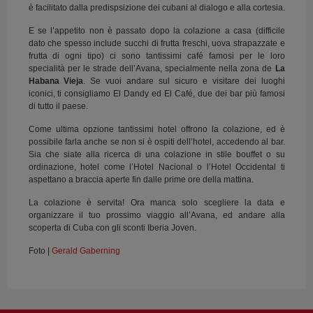
è facilitato dalla predispsizione dei cubani al dialogo e alla cortesia.
E se l’appetito non è passato dopo la colazione a casa (difficile
dato che spesso include succhi di frutta freschi, uova strapazzate e
frutta di ogni tipo) ci sono tantissimi café famosi per le loro
specialità per le strade dell’Avana, specialmente nella zona de
La
Habana Vieja
. Se vuoi andare sul sicuro e visitare dei luoghi
iconici, ti consigliamo El Dandy ed El Café, due dei bar più famosi
di tutto il paese.
Come ultima opzione tantissimi hotel offrono la colazione, ed è
possibile farla anche se non si è ospiti dell’hotel, accedendo al bar.
Sia che siate alla ricerca di una colazione in stile bouffet o su
ordinazione, hotel come l’Hotel Nacional o l’Hotel Occidental ti
aspettano a braccia aperte fin dalle prime ore della mattina.
La colazione è servita! Ora manca solo scegliere la data e
organizzare il tuo prossimo viaggio all’Avana, ed andare alla
scoperta di Cuba con gli sconti Iberia Joven.
Foto |
Gerald Gaberning