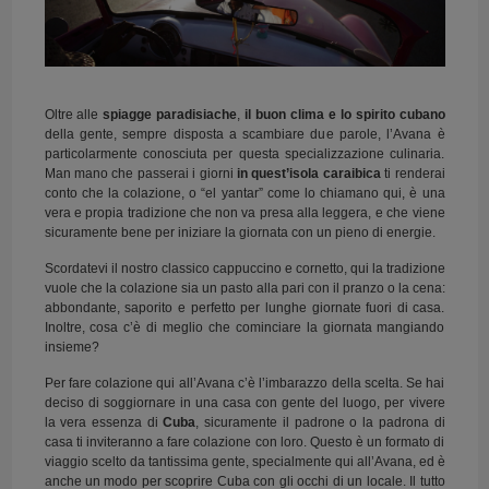
Oltre alle
spiagge paradisiache
,
il buon clima e lo spirito cubano
della gente, sempre disposta a scambiare due parole, l’Avana è
particolarmente conosciuta per questa specializzazione culinaria.
Man mano che passerai i giorni
in quest’isola caraibica
ti renderai
conto che la colazione, o “el yantar” come lo chiamano qui, è una
vera e propia tradizione che non va presa alla leggera, e che viene
sicuramente bene per iniziare la giornata con un pieno di energie.
Scordatevi il nostro classico cappuccino e cornetto, qui la tradizione
vuole che la colazione sia un pasto alla pari con il pranzo o la cena:
abbondante, saporito e perfetto per lunghe giornate fuori di casa.
Inoltre, cosa c’è di meglio che cominciare la giornata mangiando
insieme?
Per fare colazione qui all’Avana c’è l’imbarazzo della scelta. Se hai
deciso di soggiornare in una casa con gente del luogo, per vivere
la vera essenza di
Cuba
, sicuramente il padrone o la padrona di
casa ti inviteranno a fare colazione con loro. Questo è un formato di
viaggio scelto da tantissima gente, specialmente qui all’Avana, ed è
anche un modo per scoprire Cuba con gli occhi di un locale. Il tutto