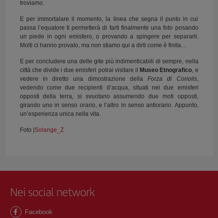
troviamo.
E per immortalare il momento, la linea che segna il punto in cui
passa l’equatore ti permetterà di farti finalmente una foto posando
un piede in ogni emisfero, o provando a spingere per separarli.
Molti ci hanno provato, ma non stiamo qui a dirti come è finita…
E per concludere una delle gite più indimenticabili di sempre, nella
città che divide i due emisferi potrai visitare il
Museo Etnografico
, e
vedere in diretto una dimostrazione della
Forza di Coriolis
,
vedendo come due recipienti d’acqua, situati nei due emisferi
opposti della terra, si svuotano assumendo due moti opposti,
girando uno in senso orario, e l’altro in senso antiorario. Appunto,
un’esperienza unica nella vita.
Foto |
Solange_Z
Nei social network
Facebook