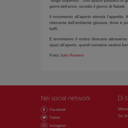
“luogo stupendo”. Uno spazio pubblico di gra
giorni dell’anno, eccetto il giorno di Natale.
Il movimento all’aperto stimola l’appetito.
ristorante dall’ambiente giovane, dove è pos
baffi.
E terminiamo il nostro itinerario attravers
spazi all’aperto, quindi conviene vestirsi be
Foto|
Julio Romero
Nei social network
Di 
Minori
Facebook
Go St
Twitter
Instagram