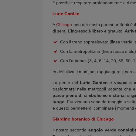
è possibile respirare profondamente e dimenti
Lurie Garden
A
Chicago
uno dei nostri parchi preferiti è i
di sera. L’ingresso è libero e gratuito.
Arriv
Con il treno sopraelevato (linea verde
Con la metropolitana (linea rossa o bl
Con l’autobus (3, 4, 6, 14, 20, 56, 60, 
In definitiva, i modi per raggiungere il pa
La gente del
Lurie Garden
è
vivace e a
trasformarsi nella metropoli potente che è 
parco pieno di simbolismo e storia
, orig
luogo
. Funzionano sono da maggio a settembr
e questo permette di combinare i momenti di 
Giardino botanico di Chicago
Il nostro secondo
angolo verde consigli