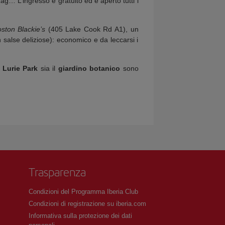
ag… L’ingresso è gratuito ed è aperto tutti i
ston Blackie’s
(405 Lake Cook Rd A1), un
n salse deliziose): economico e da leccarsi i
l
Lurie Park
sia il
giardino botanico
sono
Trasparenza
Condizioni del Programma Iberia Club
Condizioni di registrazione su iberia.com
Informativa sulla protezione dei dati