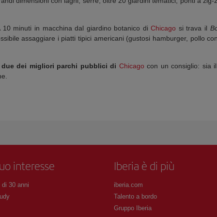
ndi dimensioni con laghi, serre, oltre 20 giardini tematici, ponti a zig-z
 A 10 minuti in macchina dal giardino botanico di
Chicago
si trava il
Bo
sibile assaggiare i piatti tipici americani (gustosi hamburger, pollo co
o
due dei migliori parchi pubblici di
Chicago
con un consiglio: sia i
ne.
tuo interesse
Iberia è di più
 di 30 anni
iberia.com
udy
Talento a bordo
Gruppo Iberia