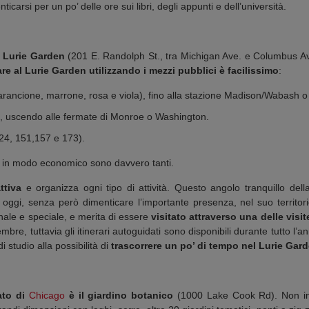
carsi per un po’ delle ore sui libri, degli appunti e dell’università.
l
Lurie Garden
(201 E. Randolph St., tra Michigan Ave. e Columbus Ave.
are al Lurie Garden utilizzando i mezzi pubblici è facilissimo
:
, arancione, marrone, rosa e viola), fino alla stazione Madison/Wabash
u), uscendo alle fermate di Monroe o Washington.
124, 151,157 e 173).
rco in modo economico sono davvero tanti.
ttiva
e organizza ogni tipo di attività. Questo angolo tranquillo de
oggi, senza però dimenticare l’importante presenza, nel suo territorio
inale e speciale, e merita di essere
visitato attraverso una delle visi
e, tuttavia gli itinerari autoguidati sono disponibili durante tutto l’ann
studio alla possibilità di
trascorrere un po’ di tempo nel Lurie Gard
ato di
Chicago
è il giardino botanico
(1000 Lake Cook Rd). Non in