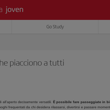
Go Study
he piacciono a tutti
 all’aperto decisamente versatili.
È possibile fare passeggiate in bic
luoghi frequentati da chi desidera rilassarsi, divertirsi e passare momen