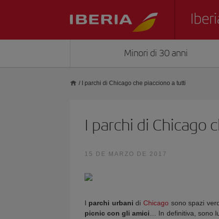
Minori di 30 anni
/
I parchi di Chicago che piacciono a tutti
I parchi di Chicago c
15 DE MARZO DE 2017
I
parchi urbani
di
Chicago
sono spazi verdi
picnic con gli amici
… In definitiva, sono 