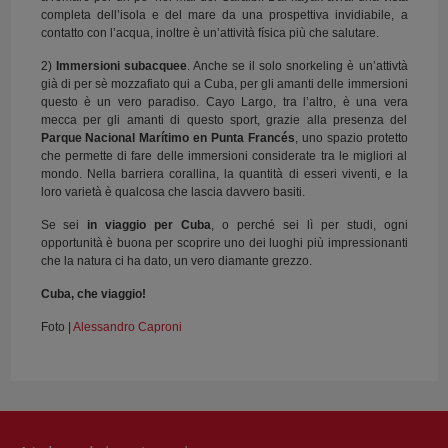
completa dell’isola e del mare da una prospettiva invidiabile, a
contatto con l’acqua, inoltre è un’attività física più che salutare.
2)
Immersioni subacquee
. Anche se il solo snorkeling è un’attivtà
già di per sè mozzafiato qui a Cuba, per gli amanti delle immersioni
questo è un vero paradiso. Cayo Largo, tra l’altro, è una vera
mecca per gli amanti di questo sport, grazie alla presenza del
Parque Nacional Marítimo en Punta Francés
, uno spazio protetto
che permette di fare delle immersioni considerate tra le migliori al
mondo. Nella barriera corallina, la quantità di esseri viventi, e la
loro varietà è qualcosa che lascia davvero basiti.
Se sei
in viaggio per Cuba
, o perché sei lì per studi, ogni
opportunità è buona per scoprire uno dei luoghi più impressionanti
che la natura ci ha dato, un vero diamante grezzo.
Cuba, che viaggio!
Foto |
Alessandro Caproni