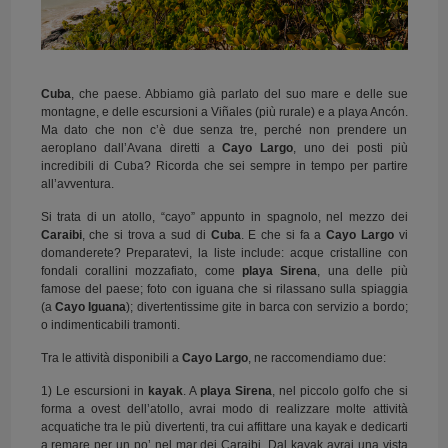
Cuba
, che paese. Abbiamo già parlato del suo mare e delle sue
montagne, e delle escursioni a Viñales (più rurale) e a playa Ancón.
Ma dato che non c’è due senza tre, perché non prendere un
aeroplano dall’Avana diretti a
Cayo Largo
, uno dei posti più
incredibili di Cuba? Ricorda che sei sempre in tempo per partire
all’avventura.
Si trata di un atollo, “cayo” appunto in spagnolo, nel mezzo dei
Caraibi
, che si trova a sud di
Cuba
. E che si fa a
Cayo Largo
vi
domanderete? Preparatevi, la liste include: acque cristalline con
fondali corallini mozzafiato, come
playa Sirena
, una delle più
famose del paese; foto con iguana che si rilassano sulla spiaggia
(a
Cayo Iguana
); divertentissime gite in barca con servizio a bordo;
o indimenticabili tramonti.
Tra le attività disponibili a
Cayo Largo
, ne raccomendiamo due:
1) Le escursioni in
kayak
. A
playa Sirena
, nel piccolo golfo che si
forma a ovest dell’atollo, avrai modo di realizzare molte attività
acquatiche tra le più divertenti, tra cui affittare una kayak e dedicarti
a remare per un po’ nel mar dei Caraibi. Dal kayak avrai una vista