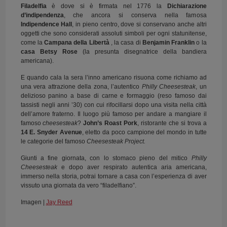
Filadelfia
è dove si è firmata nel 1776 la
Dichiarazione
d’indipendenza
, che ancora si conserva nella famosa
Indipendence Hall
, in pieno centro, dove si conservano anche altri
oggetti che sono considerati assoluti simboli per ogni statunitense,
come la
Campana della Libertà
, la casa di
Benjamin Franklin
o la
casa Betsy Rose
(la presunta disegnatrice della bandiera
americana).
E quando cala la sera l’inno americano risuona come richiamo ad
una vera attrazione della zona, l’autentico
Philly Cheesesteak
, un
delizioso panino a base di carne e formaggio (reso famoso dai
tassisti negli anni ’30) con cui rifocillarsi dopo una visita nella città
dell’amore fraterno. Il luogo più famoso per andare a mangiare il
famoso
cheesesteak
?
John’s Roast Pork
, ristorante che si trova a
14 E. Snyder Avenue
, eletto da poco campione del mondo in tutte
le categorie del famoso
Cheesesteak Project.
Giunti a fine giornata, con lo stomaco pieno del mitico
Philly
Cheesesteak
e dopo aver respirato autentica aria americana,
immerso nella storia, potrai tornare a casa con l’esperienza di aver
vissuto una giornata da vero “filadelfiano”.
Imagen |
Jay Reed