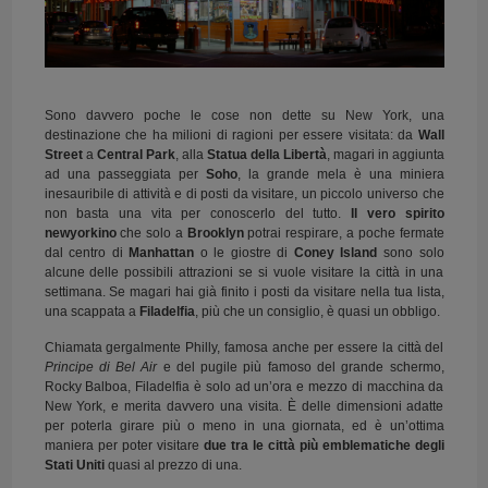
Sono davvero poche le cose non dette su New York, una
destinazione che ha milioni di ragioni per essere visitata: da
Wall
Street
a
Central Park
, alla
Statua della Libertà
, magari in aggiunta
ad una passeggiata per
Soho
, la grande mela è una miniera
inesauribile di attività e di posti da visitare, un piccolo universo che
non basta una vita per conoscerlo del tutto.
Il vero spirito
newyorkino
che solo a
Brooklyn
potrai respirare, a poche fermate
dal centro di
Manhattan
o le giostre di
Coney Island
sono solo
alcune delle possibili attrazioni se si vuole visitare la città in una
settimana. Se magari hai già finito i posti da visitare nella tua lista,
una scappata a
Filadelfia
, più che un consiglio, è quasi un obbligo.
Chiamata gergalmente Philly, famosa anche per essere la città del
Principe di Bel Air
e del pugile più famoso del grande schermo,
Rocky Balboa, Filadelfia è solo ad un’ora e mezzo di macchina da
New York, e merita davvero una visita. È delle dimensioni adatte
per poterla girare più o meno in una giornata, ed è un’ottima
maniera per poter visitare
due tra le città più emblematiche degli
Stati Uniti
quasi al prezzo di una.