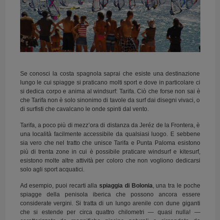
Se conosci la costa spagnola saprai che esiste una destinazione
lungo le cui spiagge si praticano molti sport e dove in particolare ci
si dedica corpo e anima al windsurf: Tarifa. Ciò che forse non sai è
che Tarifa non è solo sinonimo di tavole da surf dai disegni vivaci, o
di surfisti che cavalcano le onde spinti dal vento.
Tarifa, a poco più di mezz’ora di distanza da Jeréz de la Frontera, è
una località facilmente accessibile da qualsiasi luogo. E sebbene
sia vero che nel tratto che unisce Tarifa e Punta Paloma esistono
più di trenta zone in cui è possibile praticare windsurf e kitesurf,
esistono molte altre attività per coloro che non vogliono dedicarsi
solo agli sport acquatici.
Ad esempio, puoi recarti alla
spiaggia di Bolonia
, una tra le poche
spiagge della penisola iberica che possono ancora essere
considerate vergini. Si tratta di un lungo arenile con dune giganti
che si estende per circa quattro chilometri — quasi nulla! —