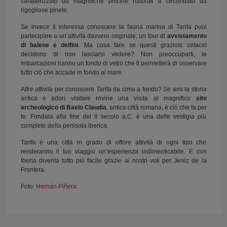
caratterizzato da magnifiche piscine naturali e circondato da
rigogliose pinete.
Se invece ti interessa conoscere la fauna marina di Tarifa puoi
partecipare a un’attività davvero originale; un tour di
avvistamento
di balene e delfini
. Ma cosa fare se questi graziosi cetacei
decidono di non lasciarsi vedere? Non preoccuparti, le
imbarcazioni hanno un fondo di vetro che ti permetterà di osservare
tutto ciò che accade in fondo al mare.
Altre attività per conoscere Tarifa da cima a fondo? Se ami la storia
antica e adori visitare rovine una visita al magnifico
sito
archeologico di Baelo Claudia
, antica città romana, è ciò che fa per
te. Fondata alla fine del II secolo a.C. è una delle vestigia più
complete della penisola iberica.
Tarifa è una città in grado di offrire attività di ogni tipo che
renderanno il tuo viaggio un’esperienza indimenticabile. E con
Iberia diventa tutto più facile grazie ai nostri voli per Jeréz de la
Frontera.
Foto:
Hernán Piñera