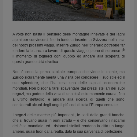
A volte non basta il pensiero delle montagne innevate e del laghi
alpini per convincerci fino in fondo a inserire la Svizzera nella lista
dei nostri prossimi viaggi. Inserire Zurigo nell’itinerario potrebbe far
tendere la bilancia a favore di questo viaggio, pieno di sorprese. È
il momento di toglierci ogni dubbio ed andare alla scoperta di
questa grande città elvetica.
Non è certo la prima capitale europea che viene in mente, ma
Zurigo
sicuramente merita una visita per conoscere il suo stile ed il
suo splendore, che l’ha resa una delle capitali economiche
mondiali. Non bisogna farsi spaventare dai prezzi stellari dei suoi
negozi, ma godere della vista di una città estremamente curata, fino
all’ultimo dettaglio, e andare alla ricerca di quelli che sono
considerati alcuni degli angoli più cool di tutta l’Europa centrale.
I negozi delle marche più importanti, le sedi delle grandi banche
che si trovano quasi in ogni strada – e che conservano i risparmi
dell’élite mondiale- ed i ristoranti stellati rendono la città un luogo
ameno, quasi fuori dalla realtà, data la sua parvenza di perfezione.