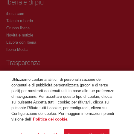
Iberia è di più
iberia.com
Talento a bordo
Gruppo Iberia
Novità e notizie
Lavora con Iberia
Iberia Media
Trasparenza
Condizioni del Programma Iberia Club
Utilizziamo cookie analitici, di personalizzazione dei
Condizioni di registrazione su iberia.com
contenuti e di pubblicità personalizzata (propri e di terze
Informativa sulla protezione dei dati personali
parti) per mostrarti contenuti utili in base alle tue preferenze
Gestione e informativa sui cookie
di navigazione. Per accettare questo tipo di cookie, clicca
sul pulsante Accetta tutti i cookie; per rifiutarli, clicca sul
Contattaci
pulsante Rifiuta tutti i cookie; per configurarli, clicca su
Configurazione dei cookie. Per maggiori informazioni prendi
visione dell'
Politica dei cookie.
©Iberia Joven 2026. Tutti i diritti riservati.