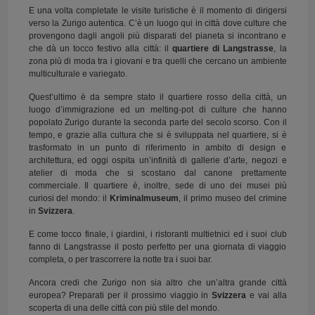
E una volta completate le visite turistiche è il momento di dirigersi
verso la Zurigo autentica. C’è un luogo qui in città dove culture che
provengono dagli angoli più disparati del pianeta si incontrano e
che dà un tocco festivo alla città: il
quartiere di Langstrasse
, la
zona più di moda tra i giovani e tra quelli che cercano un ambiente
multiculturale e variegato.
Quest’ultimo è da sempre stato il quartiere rosso della città, un
luogo d’immigrazione ed un melting-pot di culture che hanno
popolato Zurigo durante la seconda parte del secolo scorso. Con il
tempo, e grazie alla cultura che si è sviluppata nel quartiere, si è
trasformato in un punto di riferimento in ambito di design e
architettura, ed oggi ospita un’infinità di gallerie d’arte, negozi e
atelier di moda che si scostano dal canone prettamente
commerciale. Il quartiere è, inoltre, sede di uno dei musei più
curiosi del mondo: il
Kriminalmuseum
, il primo museo del crimine
in
Svizzera
.
E come tocco finale, i giardini, i ristoranti multietnici ed i suoi club
fanno di Langstrasse il posto perfetto per una giornata di viaggio
completa, o per trascorrere la notte tra i suoi bar.
Ancora credi che Zurigo non sia altro che un’altra grande città
europea? Preparati per il prossimo viaggio in
Svizzera
e vai alla
scoperta di una delle città con più stile del mondo.