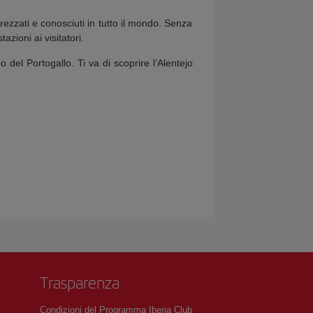
prezzati e conosciuti in tutto il mondo. Senza
zioni ai visitatori.
o del Portogallo. Ti va di scoprire l’Alentejo
Trasparenza
Condizioni del Programma Iberia Club