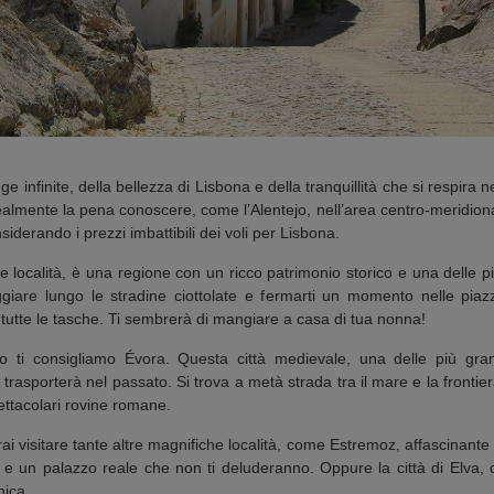
e infinite, della bellezza di Lisbona e della tranquillità che si respira ne
ealmente la pena conoscere, come l’Alentejo, nell’area centro-meridio
iderando i prezzi imbattibili dei voli per Lisbona.
he località, è una regione con un ricco patrimonio storico e una delle pi
ggiare lungo le stradine ciottolate e fermarti un momento nelle piazz
 tutte le tasche. Ti sembrerà di mangiare a casa di tua nonna!
ntejo ti consigliamo Évora. Questa città medievale, una delle più gra
trasporterà nel passato. Si trova a metà strada tra il mare e la frontier
tacolari rovine romane.
ai visitare tante altre magnifiche località, come Estremoz, affascinante ci
e un palazzo reale che non ti deluderanno. Oppure la città di Elva, c
ica.