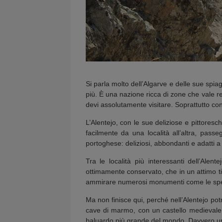
Si parla molto dell’Algarve e delle sue spiagg
più. È una nazione ricca di zone che vale r
devi assolutamente visitare. Soprattutto cons
L’Alentejo, con le sue deliziose e pittoresc
facilmente da una località all’altra, passe
portoghese: deliziosi, abbondanti e adatti a
Tra le località più interessanti dell’Ale
ottimamente conservato, che in un attimo ti 
ammirare numerosi monumenti come le spet
Ma non finisce qui, perché nell’Alentejo potr
cave di marmo, con un castello medievale 
baluardo più grande del mondo. Davvero un