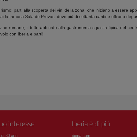
oturismo: parti alla scoperta dei vini della zona, che iniziano a essere ap
ai la famosa Sala de Provas, dove più di settanta cantine offrono degusta
ovine romane, il tutto abbinato alla gastronomia squisita tipica del centr
volo con Iberia e parti!
tuo interesse
Iberia è di più
 di 30 anni
iberia.com