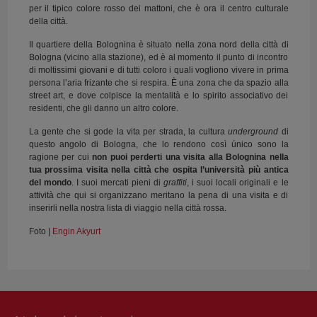
per il tipico colore rosso dei mattoni, che è ora il centro culturale
della città.
Il quartiere della Bolognina è situato nella zona nord della città di
Bologna (vicino alla stazione), ed è al momento il punto di incontro
di moltissimi giovani e di tutti coloro i quali vogliono vivere in prima
persona l’aria frizante che si respira. È una zona che da spazio alla
street art, e dove colpisce la mentalità e lo spirito associativo dei
residenti, che gli danno un altro colore.
La gente che si gode la vita per strada, la cultura
underground
di
questo angolo di Bologna, che lo rendono così único sono la
ragione per cui
non puoi perderti una visita alla Bolognina nella
tua prossima visita nella città che ospita l’università più antica
del mondo
. I suoi mercati pieni di
graffiti
, i suoi locali originali e le
attività che qui si organizzano meritano la pena di una visita e di
inserirli nella nostra lista di viaggio nella città rossa.
Foto |
Engin Akyurt