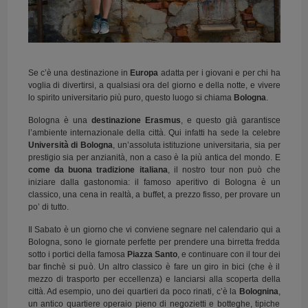
Se c’è una destinazione in
Europa
adatta per i giovani e per chi ha
voglia di divertirsi, a qualsiasi ora del giorno e della notte, e vivere
lo spirito universitario più puro, questo luogo si chiama
Bologna
.
Bologna è una
destinazione Erasmus
, e questo già garantisce
l’ambiente internazionale della città. Qui infatti ha sede la celebre
Università di Bologna
, un’assoluta istituzione universitaria, sia per
prestigio sia per anzianità, non a caso è la più antica del mondo. E
come da buona tradizione italiana
, il nostro tour non può che
iniziare dalla gastonomia: il famoso aperitivo di Bologna è un
classico, una cena in realtà, a buffet, a prezzo fisso, per provare un
po’ di tutto.
Il Sabato è un giorno che vi conviene segnare nel calendario qui a
Bologna, sono le giornate perfette per prendere una birretta fredda
sotto i portici della famosa
Piazza Santo
, e continuare con il tour dei
bar finchè si può. Un altro classico è fare un giro in bici (che è il
mezzo di trasporto per eccellenza) e lanciarsi alla scoperta della
città. Ad esempio, uno dei quartieri da poco rinati, c’è la
Bolognina
,
un antico quartiere operaio pieno di negozietti e botteghe, tipiche