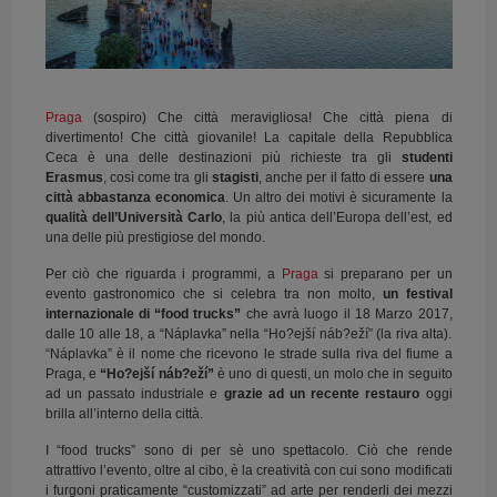
Praga
(sospiro) Che città meravigliosa! Che città piena di
divertimento! Che città giovanile! La capitale della Repubblica
Ceca è una delle destinazioni più richieste tra gli
studenti
Erasmus
, così come tra gli
stagisti
, anche per il fatto di essere
una
città abbastanza economica
. Un altro dei motivi è sicuramente la
qualità dell’Università Carlo
, la più antica dell’Europa dell’est, ed
una delle più prestigiose del mondo.
Per ciò che riguarda i programmi, a
Praga
si preparano per un
evento gastronomico che si celebra tra non molto,
un festival
internazionale di “food trucks”
che avrà luogo il 18 Marzo 2017,
dalle 10 alle 18, a “Náplavka” nella “Ho?ejší náb?eží” (la riva alta).
“Náplavka” è il nome che ricevono le strade sulla riva del fiume a
Praga, e
“Ho?ejší náb?eží”
è uno di questi, un molo che in seguito
ad un passato industriale e
grazie ad un recente restauro
oggi
brilla all’interno della città.
I “food trucks” sono di per sè uno spettacolo. Ciò che rende
attrattivo l’evento, oltre al cibo, è la creatività con cui sono modificati
i furgoni praticamente “customizzati” ad arte per renderli dei mezzi