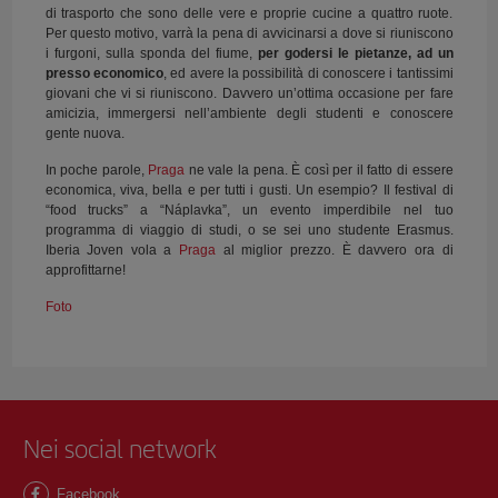
di trasporto che sono delle vere e proprie cucine a quattro ruote.
Per questo motivo, varrà la pena di avvicinarsi a dove si riuniscono
i furgoni, sulla sponda del fiume,
per godersi le pietanze, ad un
presso economico
, ed avere la possibilità di conoscere i tantissimi
giovani che vi si riuniscono. Davvero un’ottima occasione per fare
amicizia, immergersi nell’ambiente degli studenti e conoscere
gente nuova.
In poche parole,
Praga
ne vale la pena. È così per il fatto di essere
economica, viva, bella e per tutti i gusti. Un esempio? Il festival di
“food trucks” a “Náplavka”, un evento imperdibile nel tuo
programma di viaggio di studi, o se sei uno studente Erasmus.
Iberia Joven vola a
Praga
al miglior prezzo. È davvero ora di
approfittarne!
Foto
Nei social network
Facebook