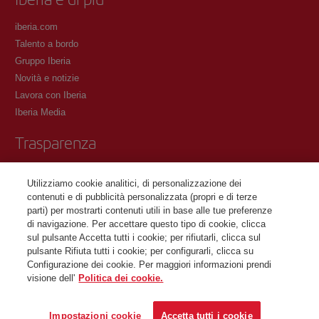
iberia.com
Talento a bordo
Gruppo Iberia
Novità e notizie
Lavora con Iberia
Iberia Media
Trasparenza
Condizioni del Programma Iberia Club
Utilizziamo cookie analitici, di personalizzazione dei
Condizioni di registrazione su iberia.com
contenuti e di pubblicità personalizzata (propri e di terze
Informativa sulla protezione dei dati personali
parti) per mostrarti contenuti utili in base alle tue preferenze
Gestione e informativa sui cookie
di navigazione. Per accettare questo tipo di cookie, clicca
sul pulsante Accetta tutti i cookie; per rifiutarli, clicca sul
Contattaci
pulsante Rifiuta tutti i cookie; per configurarli, clicca su
Configurazione dei cookie. Per maggiori informazioni prendi
visione dell'
Politica dei cookie.
©Iberia Joven 2026. Tutti i diritti riservati.
Impostazioni cookie
Accetta tutti i cookie