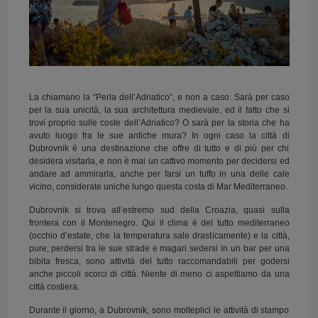
La chiamano la “Perla dell’Adriatico”, e non a caso. Sarà per caso
per la sua unicità, la sua architettura medievale, ed il fatto che si
trovi proprio sulle coste dell’Adriatico? O sarà per la storia che ha
avuto luogo fra le sue antiche mura? In ogni caso la città di
Dubrovnik è una destinazione che offre di tutto e di più per chi
desidera visitarla, e non è mai un cattivo momento per decidersi ed
andare ad ammirarla, anche per farsi un tuffo in una delle cale
vicino, considerate uniche lungo questa costa di Mar Mediterraneo.
Dubrovnik si trova all’estremo sud della Croazia, quasi sulla
frontera con il Montenegro. Qui il clima è del tutto mediterraneo
(occhio d’estate, che la temperatura sale drasticamente) e la città,
pure; perdersi tra le sue strade e magari sedersi in un bar per una
bibita fresca, sono attività del tutto raccomandabili per godersi
anche piccoli scorci di città. Niente di meno ci aspettiamo da una
città costiera.
Durante il giorno, a Dubrovnik, sono molteplici le attività di stampo