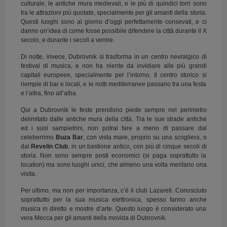
culturale, le antiche mura medievali, e le più di quindici torri sono
tra le attrazioni più quotate, specialmente per gli amanti della storia.
Questi luoghi sono al giorno d’oggi perfettamente consevati, e ci
danno un’idea di come fosse possibile difendere la città durante il X
secolo, e durante i secoli a venire.
Di notte, invece, Dubrovnik si trasforma in un centro nevralgico di
festival di musica, e non ha niente da invidiare alle più grandi
capitali europeee, specialmente per l’intorno. Il centro storico si
riempie di bar e locali, e le notti mediterranee passano tra una festa
e l’altra, fino all’alba.
Qui a Dubrovnik le feste prendono piede sempre nel perimetro
delimitato dalle antiche mura della città. Tra le sue strade antiche
ed i suoi sampietrini, non potrai fare a meno di passare dal
celeberrimo
Buza Bar
, con vista mare, proprio su una scogliera, o
dal
Revelin Club
, in un bastione antico, con più di cinque secoli di
storia. Non sono sempre posti economici (si paga soprattutto la
location) ma sono luoghi unici, che almeno una volta meritano una
visita.
Per ultimo, ma non per importanza, c’è il club Lazareti. Conosciuto
soprattutto per la sua musica elettronica, spesso fanno anche
musica in diretto e mostre d’arte. Questo luogo è considerato una
vera Mecca per gli amanti della movida di Dubrovnik.