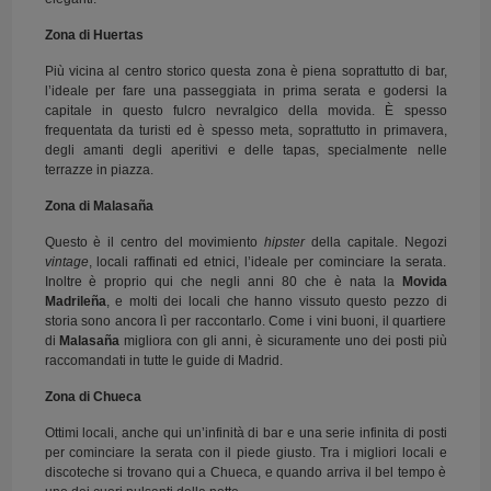
Zona di Huertas
Più vicina al centro storico questa zona è piena soprattutto di bar,
l’ideale per fare una passeggiata in prima serata e godersi la
capitale in questo fulcro nevralgico della movida. È spesso
frequentata da turisti ed è spesso meta, soprattutto in primavera,
degli amanti degli aperitivi e delle tapas, specialmente nelle
terrazze in piazza.
Zona di Malasaña
Questo è il centro del movimiento
hipster
della capitale. Negozi
vintage
, locali raffinati ed etnici, l’ideale per cominciare la serata.
Inoltre è proprio qui che negli anni 80 che è nata la
Movida
Madrileña
, e molti dei locali che hanno vissuto questo pezzo di
storia sono ancora lì per raccontarlo. Come i vini buoni, il quartiere
di
Malasaña
migliora con gli anni, è sicuramente uno dei posti più
raccomandati in tutte le guide di Madrid.
Zona di Chueca
Ottimi locali, anche qui un’infinità di bar e una serie infinita di posti
per cominciare la serata con il piede giusto. Tra i migliori locali e
discoteche si trovano qui a Chueca, e quando arriva il bel tempo è