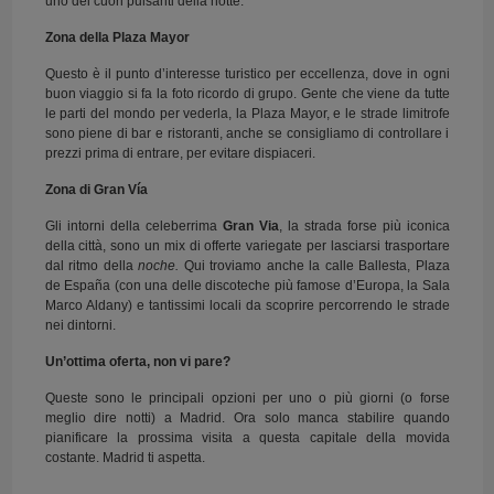
uno dei cuori pulsanti della notte.
Zona della Plaza Mayor
Questo è il punto d’interesse turistico per eccellenza, dove in ogni
buon viaggio si fa la foto ricordo di grupo. Gente che viene da tutte
le parti del mondo per vederla, la Plaza Mayor, e le strade limitrofe
sono piene di bar e ristoranti, anche se consigliamo di controllare i
prezzi prima di entrare, per evitare dispiaceri.
Zona di Gran Vía
Gli intorni della celeberrima
Gran Via
, la strada forse più iconica
della città, sono un mix di offerte variegate per lasciarsi trasportare
dal ritmo della
noche.
Qui troviamo anche la calle Ballesta, Plaza
de España (con una delle discoteche più famose d’Europa, la Sala
Marco Aldany) e tantissimi locali da scoprire percorrendo le strade
nei dintorni.
Un’ottima oferta, non vi pare?
Queste sono le principali opzioni per uno o più giorni (o forse
meglio dire notti) a Madrid. Ora solo manca stabilire quando
pianificare la prossima visita a questa capitale della movida
costante. Madrid ti aspetta.