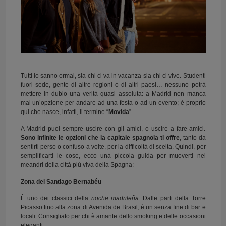
Tutti lo sanno ormai, sia chi ci va in vacanza sia chi ci vive. Studenti
fuori sede, gente di altre regioni o di altri paesi… nessuno potrà
mettere in dubio una verità quasi assoluta: a Madrid non manca
mai un’opzione per andare ad una festa o ad un evento; è proprio
qui che nasce, infatti, il termine “
Movida
”.
A Madrid puoi sempre uscire con gli amici, o uscire a fare amici.
Sono infinite le opzioni che la capitale spagnola ti offre
, tanto da
sentirti perso o confuso a volte, per la difficoltà di scelta. Quindi, per
semplificarti le cose, ecco una piccola guida per muoverti nei
meandri della città più viva della Spagna:
Zona del Santiago Bernabéu
È uno dei classici della
noche madrileña
. Dalle parti della Torre
Picasso fino alla zona di Avenida de Brasil, è un senza fine di bar e
locali. Consigliato per chi è amante dello smoking e delle occasioni
eleganti.