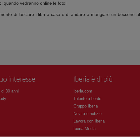
mici quando vedranno online le foto!
momento di lasciare i libri a casa e di andare a mangiare un boccone 
tuo interesse
Iberia è di più
 di 30 anni
iberia.com
udy
Talento a bordo
Gruppo Iberia
Novità e notizie
Lavora con Iberia
Iberia Media