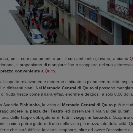
o storico, per i suoi monumenti e per il suo ambiente giovane, amiamo
Q
doriana, ti proponiamo di mangiare fino a scoppiare nel suo pittoresco
 prezzo conveniente a
Quito
.
 dall’aspetto relativamente moderno e situato in pieno centro città, ospita, 
 in differenti piani. Nel
Mercado Central di Quito
si possono mangiare 
 di frutta fresca come il
naranjillas
, enorme e deliziosi, a solo 0,50 dolla
ma Avenida
Pichincha
, la visita al
Mercado Central di Quito
può includ
e raggiungere la
plaza del Teatro
ed osservare il via vai dei quiteñi;
, una delle tappe obbligatorie di tutti i
viaggi in Ecuador
. Scoprirai 
i in cima potrai godere di una delle viste più mozzafiato della città. Qu
rte che sarà difficile lasciarsi scappare, oltre ad avere l’occasione di 