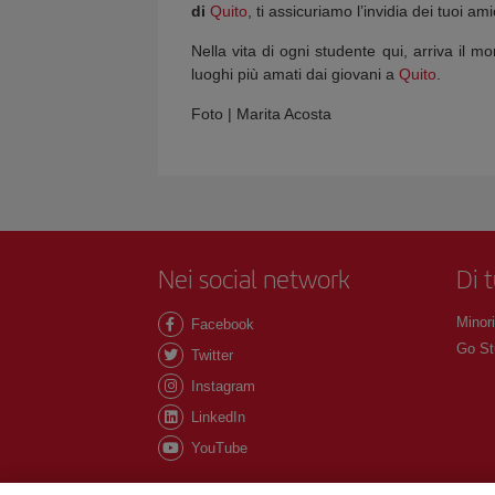
di
Quito
, ti assicuriamo l’invidia dei tuoi a
Nella vita di ogni studente qui, arriva il 
luoghi più amati dai giovani a
Quito
.
Foto | Marita Acosta
Nei social network
Di 
Minori
Facebook
Go St
Twitter
Instagram
LinkedIn
YouTube