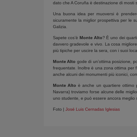
dato che A Coruña è destinazione di mosti st
Una buona idea per muoversi è prendere 
sicuramente la miglior prospettiva per le su
Galizia.
Sapete cos’è
Monte Alto
? È uno dei quarti
davvero gradevole e vivo. La cosa migliore
più tipiche per uscire la sera, con i suoi loca
Monte Alto
gode di un’ottima posizione, p
frequentate. Inoltre è una zona ottima per f
anche alcuni dei monumenti più iconici, co
Monte Alto
è anche un quartiere ottimo pe
Navarra) troviamo forse alcune delle miglior
uno studente, e può essere ancora meglio 
Foto |
José Luis Cernadas Iglesias