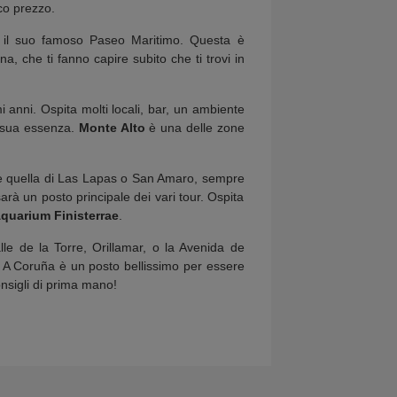
oco prezzo.
e il suo famoso Paseo Maritimo. Questa è
a, che ti fanno capire subito che ti trovi in
mi anni. Ospita molti locali, bar, un ambiente
a sua essenza.
Monte Alto
è una delle zone
me quella di Las Lapas o San Amaro, sempre
arà un posto principale dei vari tour. Ospita
quarium Finisterrae
.
le de la Torre, Orillamar, o la Avenida de
erie. A Coruña è un posto bellissimo per essere
onsigli di prima mano!