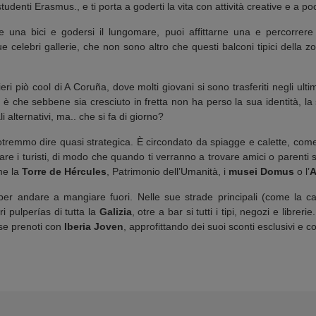
udenti Erasmus., e ti porta a goderti la vita con attività creative e a p
una bici e godersi il lungomare, puoi affittarne una e percorrer
e celebri gallerie, che non sono altro che questi balconi tipici della zon
eri piò cool di A Coruña, dove molti giovani si sono trasferiti negli ulti
 è che sebbene sia cresciuto in fretta non ha perso la sua identità, l
li alternativi, ma.. che si fa di giorno?
otremmo dire quasi strategica. È circondato da spiagge e calette, co
are i turisti, di modo che quando ti verranno a trovare amici o parenti s
me la
Torre de Hércules
, Patrimonio dell’Umanità, i
musei Domus
o l’
A
r andare a mangiare fuori. Nelle sue strade principali (come la cal
i pulperías di tutta la
Galizia
, otre a bar si tutti i tipi, negozi e libr
se prenoti con
Iberia Joven
, approfittando dei suoi sconti esclusivi e c