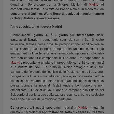
amici, oltre che un’iniziativa benefica, dato che i ricavi saranno
donati alla Fondazione per la Sclerosi Multipla di
Madrid
. Ai
corridori verrà fornito un vestito da Babbo Natale, in modo tale da
concorrere al Guinnes World Record relativo al maggior numero
di Babbo Natale correndo insieme
.
Anno vecchio, anno nuovo a Madrid
Probabilmente,
giorno 31 è il giorno più interessante delle
vacanze di Natale
. Il pomeriggio comincia con la San Silvestre
vallecana, famosa corsa dove la partecipazione significa fare la
storia. Quando cala la notte prende forma uno dei momenti più
emozionanti di tutte le feste, una fermata obbligatoria al Kilometro
zero con coriandoli e campanate di fine anno. Per capodanno a
Madrid
ti proponiamo un piano imprescindibile, riunirti con gli amici
a la
Puerta del Sol
. Lì al ritmo del mitico orologio e delle sue
campane dell’orologio dell’edificio delle Poste, come da tradizione,
bisogna finire l’uva a ritmo delle campanate, solo in questo modo si
comincia il nuovo anno col piede giusto! Un consiglio affinché nulla
possa rovinare la notte di festa? Andare ben coperti e non
dimenticarsi i 12 acini d’uva. E dopo le campane alla Puerta del
Sol, perdersi per le strade della capitale, con i suoi bar e discoteche
nelle zone più vive della “Movida” madrilena
Conoscendo tutti questi programmi natalizi a
Madrid
, magari in
questo 2016 preferirai
approfittare del fatto di essere in Erasmus