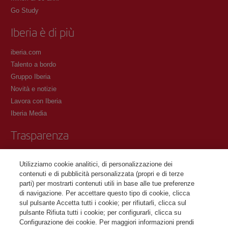
Go Study
Iberia è di più
iberia.com
Talento a bordo
Gruppo Iberia
Novità e notizie
Lavora con Iberia
Iberia Media
Trasparenza
Condizioni del Programma Iberia Club
Utilizziamo cookie analitici, di personalizzazione dei
Condizioni di registrazione su iberia.com
contenuti e di pubblicità personalizzata (propri e di terze
Informativa sulla protezione dei dati personali
parti) per mostrarti contenuti utili in base alle tue preferenze
Gestione e informativa sui cookie
di navigazione. Per accettare questo tipo di cookie, clicca
sul pulsante Accetta tutti i cookie; per rifiutarli, clicca sul
Contattaci
pulsante Rifiuta tutti i cookie; per configurarli, clicca su
Configurazione dei cookie. Per maggiori informazioni prendi