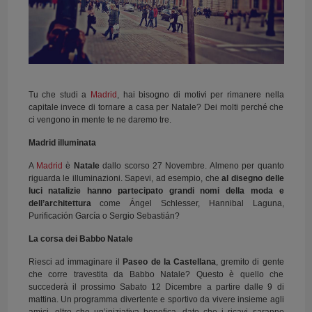
Tu che studi a
Madrid
, hai bisogno di motivi per rimanere nella
capitale invece di tornare a casa per Natale? Dei molti perché che
ci vengono in mente te ne daremo tre.
Madrid illuminata
A
Madrid
è
Natale
dallo scorso 27 Novembre. Almeno per quanto
riguarda le illuminazioni. Sapevi, ad esempio, che
al disegno delle
luci natalizie hanno partecipato grandi nomi della moda e
dell’architettura
come Ángel Schlesser, Hannibal Laguna,
Purificación García o Sergio Sebastián?
La corsa dei Babbo Natale
Riesci ad immaginare il
Paseo de la Castellana
, gremito di gente
che corre travestita da Babbo Natale? Questo è quello che
succederà il prossimo Sabato 12 Dicembre a partire dalle 9 di
mattina. Un programma divertente e sportivo da vivere insieme agli