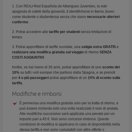
1. Con REAJ-Red Española de Albergues Juveniles, la rete
spagnola di ostelli della gioventù, ti identificherai in Iberia Joven
come studente o studentessa senza che siano
necessarie ulteriori
conferme
.
2. Potrai accedere alle
tariffe per studenti
senza limitazioni di
tempo.
3. Potrai approfittare di tariffe scontate, una
valigia extra GRATIS
e
realizzare una modifica gratuita sul viaggio
di ritorno
SENZA
COSTI AGGIUNTIVI
.
Inoltre, se hai meno di 30 anni, potrai approfittare di uno
sconto del
10%
su tutti i voli europei che partono dalla Spagna, e se prenoti
per
4 o più passeggeri
potrai approfittare di un
15% di sconto sulla
tariffa
.
Modifiche e rimborsi
È permessa una modifica gratuita solo per la tratta di ritorno, e
può essere richiesta solo una volta realizzato il volo di andata.
Alle modifiche successive sarà applicata una penale per un
importo pari a 45 €. Non sono concessi rimborsi. Queste
condizioni di modifica si applicano in caso di disponibilità nella
stessa tariffa e non sono cumulabili con altre offerte o