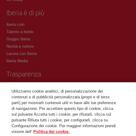
Iberia è di più
iberia.com
Talento a bordo
Gruppo Iberia
Novità e notizie
Lavora con Iberia
Iberia Media
Trasparenza
Condizioni del Programma Iberia Club
Utilizziamo cookie analitici, di personalizzazione dei
Condizioni di registrazione su iberia.com
contenuti e di pubblicità personalizzata (propri e di terze
Informativa sulla protezione dei dati personali
parti) per mostrarti contenuti utili in base alle tue preferenze
Gestione e informativa sui cookie
di navigazione. Per accettare questo tipo di cookie, clicca
sul pulsante Accetta tutti i cookie; per rifiutarli, clicca sul
Contattaci
pulsante Rifiuta tutti i cookie; per configurarli, clicca su
Configurazione dei cookie. Per maggiori informazioni prendi
visione dell'
Politica dei cookie.
©Iberia Joven 2026. Tutti i diritti riservati.