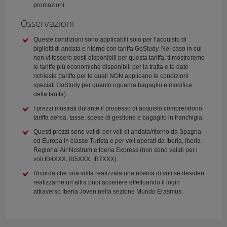
promozioni.
Osservazioni
Queste condizioni sono applicabili solo per l’acquisto di
biglietti di andata e ritorno con tariffa GoStudy. Nel caso in cui
non vi fossero posti disponibili per questa tariffa, ti mostreremo
le tariffe più economiche disponibili per la tratta e le date
richieste (tariffe per le quali NON applicano le condizioni
speciali GoStudy per quanto riguarda bagaglio e modifica
della tariffa).
I prezzi mostrati durante il processo di acquisto comprendono
tariffa aerea, tasse, spese di gestione e bagaglio in franchigia.
Questi prezzi sono validi per voli di andata/ritorno da Spagna
ed Europa in classe Turista e per voli operati da Iberia, Iberia
Regional Air Nostrum e Iberia Express (non sono validi per i
voli IB4XXX, IB5XXX, IB7XXX).
Ricorda che una volta realizzata una ricerca di voli se desideri
realizzarne un’altra puoi accedere effettuando il login
attraverso Iberia Joven nella sezione Mundo Erasmus.