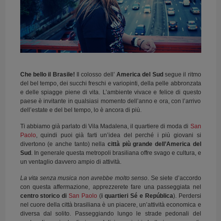
Che bello il Brasile!
Il colosso dell’
America del Sud
segue il ritmo
del bel tempo, dei succhi freschi e variopinti, della pelle abbronzata
e delle spiagge piene di vita. L’ambiente vivace e felice di questo
paese è invitante in qualsiasi momento dell’anno e ora, con l’arrivo
dell’estate e del bel tempo, lo è ancora di più.
Ti abbiamo già parlato di Vila Madalena, il quartiere di moda
di
San
Paolo
, quindi puoi già farti un’idea del perché i più giovani si
divertono (e anche tanto) nella
città più grande dell’America del
Sud
. In generale questa metropoli brasiliana offre svago e cultura, e
un ventaglio davvero ampio di attività.
La vita senza musica non avrebbe molto senso
. Se siete d’accordo
con questa affermazione, apprezzerete fare una passeggiata nel
centro storico di
San Paolo
(
i quartieri Sé e República
). Perdersi
nel cuore della città brasiliana è un piacere, un’attività economica e
diversa dal solito. Passeggiando lungo le strade pedonali del