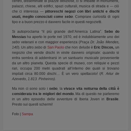
centro, disseminate di piazze deliziose, ci si imbatte in monumenti,
palazzi, chiese, alti edifici, spazi culturali, musica di strada e — ciò
che ci interessa —
pittoreschi negozi con libri antichi e dischi
usati, meglio conosciuti come
sebo
. Comprare curiosità di ogni
tipo e a buon prezzo è davvero facile in questi negozietti.
Si autoproclama “il più grande dell’America Latina”.
Sebo do
Messias
ha aperto le porte nel 1970, ed è indubbiamente uno dei
sebo
veterani e con maggior esperienza (
Praça Dr. João Mendes,
140
). Un altro
sebo
di
San Paolo
che non delude è
Eric Discos,
un
negozio che vende dischi in vinile davvero originale: quando si
entra sembra di addentrarsi in un santuario musicale proveniente
da un altro pianeta. Questa specie di museo, con reliquie e pezzi
rari, occupa 200 metri quadrati all’interno dei quali si trovano
impilati circa 80.000 dischi… È un vero spettacolo! (
R. Artur de
Azevedo, 1.813. Pinheiros).
Ma non ci sono solo i
sebo
, la
vivace vita notturna della città è
considerata tra le migliori del mondo
. Ma di questo ne parleremo
in un altro episodio delle avventure di Iberia Joven in
Brasile
.
Presto sui questi schermi!
Foto |
Sampa