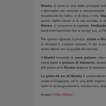
Niseko
si trova in una delle principali iso
L’alternativa più comoda e convenzionale
incantevola tra l’altro, è di circa 2 ore.
Sa
parchi, edifici storici e la vita sociale
;
è d
Niseko
, e conoscere la capitale,
Hokkaid
fama internazionale che si svolge ora, a Fe
Per quanto riguarda il prezzo,
sciare a Ni
lo ski-pass è a prezzi europei. In più si p
molto attenti con la qualità del servizio.
A
Niseko
troverete la
neve polvere
, che 
come
neve a polvere di diamante
, quest
alle prime armi
Niseko
dispone di tantissimi
Le piste da sci di Niseko
ti sorprenderan
sciato in Giappone, ed in una delle migliori
sport in un luogo davvero, ma davvero, ma
Imagen |
Eiko Matsui