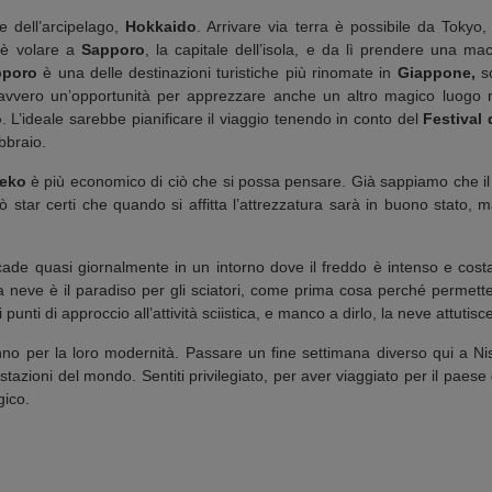
le dell’arcipelago,
Hokkaido
. Arrivare via terra è possibile da Tokyo
 è volare a
Sapporo
, la capitale dell’isola, e da lì prendere una macc
pporo
è una delle destinazioni turistiche più rinomate in
Giappone,
s
avvero un’opportunità per apprezzare anche un altro magico luogo nel 
o
. L’ideale sarebbe pianificare il viaggio tenendo in conto del
Festival
bbraio.
seko
è più economico di ciò che si possa pensare. Già sappiamo che i
uò star certi che quando si affitta l’attrezzatura sarà in buono stato
cade quasi giornalmente in un intorno dove il freddo è intenso e cost
a neve è il paradiso per gli sciatori, come prima cosa perché permette
 punti di approccio all’attività sciistica, e manco a dirlo, la neve attutis
no per la loro modernità. Passare un fine settimana diverso qui a Nis
 stazioni del mondo. Sentiti privilegiato, per aver viaggiato per il paes
gico.