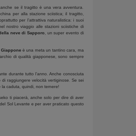
, anche se il tragitto è una vera avventura.
hina per alla stazione sciistica; il tragitto,
oprattutto per l’attrattiva naturalistica: i suoi
nostro viaggio alle stazioni sciistiche di
 della neve di Sapporo
, un super evento di
l
Giappone
è una meta un tantino cara, ma
, marchio di qualità giapponese, sono sempre
ante durante tutto l’anno. Anche conosciuta
 di raggiungere velocità vertiginose. Se sei
ce la caduta, quindi, non temere!
eko ti piacerà, anche solo per dire di aver
e del Sol Levante e per aver praticato questo