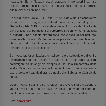
notizia: in Sierra Nevada potrai praticare il tuo sport invernale
preferito anche sotto la luce fioca della luna e delle stelle grazie
alle nuove sessioni notturne!
Sciare di notte (dalle 19:00 alle 22:00) è davvero un’esperienza
unica, piena di magia, che infonde una sensazione di grande
libertà. La pista El Río si accende e viene illuminata da oltre trenta
punti di luce, per permetterti di percorrere i tre chilometri di discesa
e guidarti lungo questa straordinaria esperienza di sci notturno.
Insieme alla pista di Maribel, un’altra pista di oltre due chilometri
che si accende di notte, sommano quasi sei chilometri di pista da
percorrere sotto il cielo stellato.
Se invece preferisci lasciare gli sci per le ore soleggiate e divertirti
diversamente durante le ore notturne in montagna, puoi lasciarti
coinvolgere da un’originale ciaspolata. Hai solo l’imbarazzo della
scelta. Ricorda comunque che lo sci notturno in Sierra Nevada è
operativo solo il sabato (l’orario è quello che ti abbiamo già indicato
sopra).
Quest’inverno, se ami lo sci, si presenta davvero pieno d’azione: ti
va di provare qualcosa di nuovo? Prenota il tuo volo per Granada
con Iberia e vivi un’esperienza di sci davvero indimenticabile.
Foto:
Yan Allegre