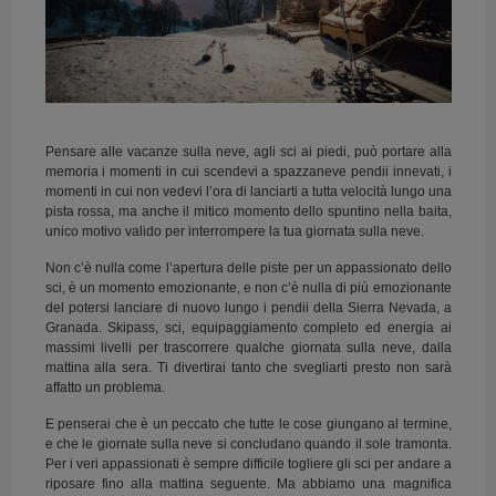
Pensare alle vacanze sulla neve, agli sci ai piedi, può portare alla
memoria i momenti in cui scendevi a spazzaneve pendii innevati, i
momenti in cui non vedevi l’ora di lanciarti a tutta velocità lungo una
pista rossa, ma anche il mitico momento dello spuntino nella baita,
unico motivo valido per interrompere la tua giornata sulla neve.
Non c’è nulla come l’apertura delle piste per un appassionato dello
sci, è un momento emozionante, e non c’è nulla di più emozionante
del potersi lanciare di nuovo lungo i pendii della Sierra Nevada, a
Granada. Skipass, sci, equipaggiamento completo ed energia ai
massimi livelli per trascorrere qualche giornata sulla neve, dalla
mattina alla sera. Ti divertirai tanto che svegliarti presto non sarà
affatto un problema.
E penserai che è un peccato che tutte le cose giungano al termine,
e che le giornate sulla neve si concludano quando il sole tramonta.
Per i veri appassionati è sempre difficile togliere gli sci per andare a
riposare fino alla mattina seguente. Ma abbiamo una magnifica