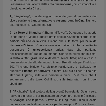
In soli 5 punti volgiamo descriverti
Shanghai
, le cose più importanti,
l’essenziale per l’offerta
della città più moderna
, più cosmopolita e
più giovane
della Cina
. .
1_ “Yuyintang”
, uno dei migliori bar underground per vedere dal
vivo e sentire
le band alternative e più emergenti in Cina
. Numero
851 Kaixuan Rd, Changning Qu.
2_
La Torre di Shanghai
(“Shanghai Tower”). Da quando ha aperto
le sue porte a Maggio, questo grattacielo di 632 metri si erge come
edificio più alto della città
. Dicono che è
la torre più bella da
visitare all’interno
. Che sia vero o no, sicuro è che
la salita in
ascensore è un’esperienza unica
, dato che parliamo
dell’ascensore più rapido del mondo. Una volta giunti fino in cima,
la vista a 360 gradi lascia davvero senza fiato
; non a caso è
l’osservatorio più alto del mondo intero! Prendi nota per l’indirizzo:
501 Yincheng Middle Rd, distretto residenziale di Lujiazui, nel
quartiere
Pudong
. Per arrivarci in metro, Sali sulla linea 2 fino alla
stazione
Lujiazui
,uscita 4 e percorri a piedi i 500 metri che ti
separeranno dalla torre. Col il suo
stile futurista
, non ti puoi
sbagliare.
3_
”Richbaby”
, la discoteca della gioventù benestante. Se una sera
hai voglia di uscire, per raccontare un’avventura, questo è il locale
di
Shanghai
che fa per te.
Si trova a Jin Ling Road, Pu’an, il locale
colpisce sia per le dimensioni sia per la lineup di DJ che vi hanno