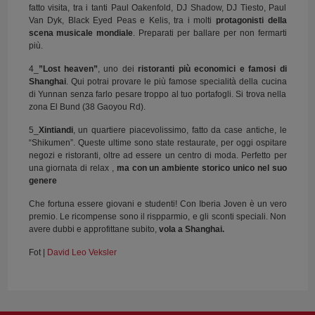
fatto visita, tra i tanti Paul Oakenfold, DJ Shadow, DJ Tiesto, Paul
Van Dyk, Black Eyed Peas e Kelis, tra i molti
protagonisti della
scena musicale mondiale
. Preparati per ballare per non fermarti
più.
4_
”Lost heaven”
, uno dei
ristoranti più economici e famosi di
Shanghai
. Qui potrai provare le più famose specialità della cucina
di Yunnan senza farlo pesare troppo al tuo portafogli. Si trova nella
zona El Bund (38 Gaoyou Rd).
5_
Xintiandi
, un quartiere piacevolissimo, fatto da case antiche, le
“Shikumen”. Queste ultime sono state restaurate, per oggi ospitare
negozi e ristoranti, oltre ad essere un centro di moda. Perfetto per
una giornata di relax ,
ma con un ambiente storico unico nel suo
genere
Che fortuna essere giovani e studenti! Con Iberia Joven è un vero
premio. Le ricompense sono il rispparmio, e gli sconti speciali. Non
avere dubbi e approfittane subito,
vola a
Shanghai
.
Fot |
David Leo Veksler