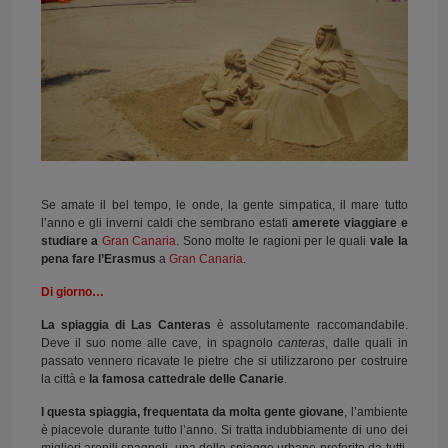
Se amate il bel tempo, le onde, la gente simpatica, il mare tutto
l’anno e gli inverni caldi che sembrano estati
amerete viaggiare e
studiare a
Gran Canaria
. Sono molte le ragioni per le quali
vale la
pena fare l’Erasmus
a
Gran Canaria
.
Di giorno…
La spiaggia di Las Canteras
è assolutamente raccomandabile.
Deve il suo nome alle cave, in spagnolo
canteras
, dalle quali in
passato vennero ricavate le pietre che si utilizzarono per costruire
la città e
la famosa cattedrale delle Canarie
.
I questa spiaggia, frequentata da molta gente giovane
, l’ambiente
è piacevole durante tutto l’anno. Si tratta indubbiamente di uno dei
migliori arenili spagnoli, una delle spiagge urbane preferite da tutti.