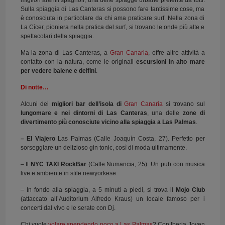
Sulla spiaggia di Las Canteras si possono fare tantissime cose, ma
è conosciuta in particolare da chi ama praticare surf. Nella zona di
La Cícer, pioniera nella pratica del surf, si trovano le onde più alte e
spettacolari della spiaggia.
Ma la zona di Las Canteras, a
Gran Canaria
, offre altre attività a
contatto con la natura, come le originali
escursioni in alto mare
per vedere balene e delfini
.
Di notte…
Alcuni dei
migliori bar dell’isola di
Gran Canaria
si trovano sul
lungomare e nei dintorni di Las Canteras
, una delle
zone di
divertimento più conosciute vicino alla spiaggia a Las Palmas
.
–
El Viajero
Las Palmas (Calle Joaquín Costa, 27). Perfetto per
sorseggiare un delizioso gin tonic, così di moda ultimamente.
– Il
NYC TAXI RockBar
(Calle Numancia, 25). Un pub con musica
live e ambiente in stile newyorkese.
– In fondo alla spiaggia, a 5 minuti a piedi, si trova il
Mojo Club
(attaccato all’Auditorium Alfredo Kraus) un locale famoso per i
concerti dal vivo e le serate con Dj.
Chi vuole
volare spendendo poco a Las Palmas
? Con Iberia Joven