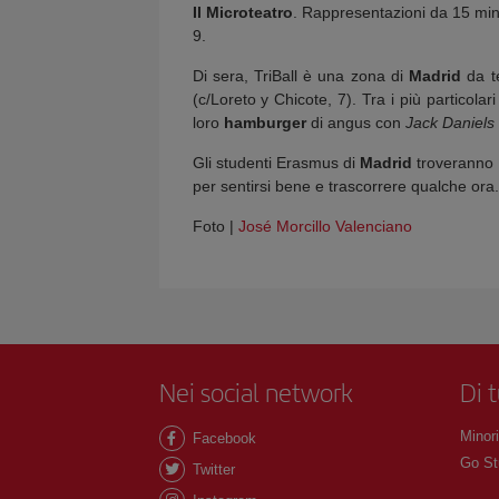
Il Microteatro
. Rappresentazioni da 15 minu
9.
Di sera, TriBall è una zona di
Madrid
da t
(c/Loreto y Chicote, 7). Tra i più particolari
loro
hamburger
di angus con
Jack Daniels 
Gli studenti Erasmus di
Madrid
troveranno a
per sentirsi bene e trascorrere qualche ora.
Foto |
José Morcillo Valenciano
Nei social network
Di 
Minori
Facebook
Go St
Twitter