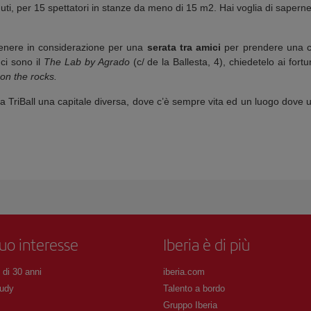
ti, per 15 spettatori in stanze da meno di 15 m2. Hai voglia di saperne
enere in considerazione per una
serata tra amici
per prendere una c
 ci sono il
The Lab by Agrado
(c/ de la Ballesta, 4), chiedetelo ai fort
on the rocks.
 TriBall una capitale diversa, dove c’è sempre vita ed un luogo dove u
tuo interesse
Iberia è di più
 di 30 anni
iberia.com
udy
Talento a bordo
Gruppo Iberia