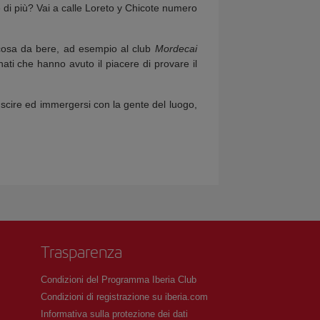
 di più? Vai a calle Loreto y Chicote numero
osa da bere, ad esempio al club
Mordecai
unati che hanno avuto il piacere di provare il
scire ed immergersi con la gente del luogo,
Trasparenza
Condizioni del Programma Iberia Club
Condizioni di registrazione su iberia.com
Informativa sulla protezione dei dati