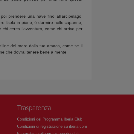
poi prendere una nave fino all’arcipelago.
vere l’sola in pieno, è dormire nelle capanne,
 chi cerca l’avventura, come chi arriva per
talline del mare dalla tua amaca, come se il
e che dovrai tenere bene a mente.
Trasparenza
Condizioni del Programma Iberia Club
Condizioni di registrazione su iberia.com
Informativa sulla protezione dei dati