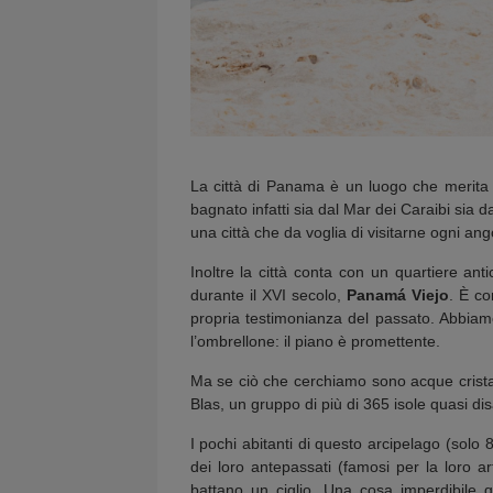
La città di Panama è un luogo che merita u
bagnato infatti sia dal Mar dei Caraibi sia d
una città che da voglia di visitarne ogni ango
Inoltre la città conta con un quartiere a
durante il XVI secolo,
Panamá Viejo
. È co
propria testimonianza del passato. Abbiamo 
l’ombrellone: il piano è promettente.
Ma se ciò che cerchiamo sono acque cristall
Blas, un gruppo di più di 365 isole quasi disa
I pochi abitanti di questo arcipelago (solo
dei loro antepassati (famosi per la loro ar
battano un ciglio. Una cosa imperdibile q