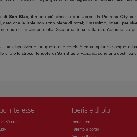
e di San Blas
, il modo più classico è in aereo da Panama City per 
i, dato che le isole non sono piene di hotel; il massimo, infatti, per vi
nte non è un cinque stelle. Sicuramente si tratta di un’esperienza per
e a tua disposizione: se quello che cerchi è contemplare le acque cris
o che è lo stress,
le isole di San Blas
a Panama sono una destinazion
tuo interesse
Iberia è di più
 di 30 anni
iberia.com
udy
Talento a bordo
Gruppo Iberia