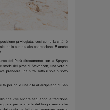
sizione privilegiata, così come la città; è
niale, nella sua più alta espressione. È anche
a.
 auree del Perù direttamente con la Spagna
e storie dei pirati di Stevenson, una vera e
ove prendere una birra sotto il sole o sotto
 fa per noi è una gita all’arcipelago di San
ndio che vive ancora seguendo la tradizione
asseggiare per le strade del luogo senza che
rca del posto perfetto per ammirare questa