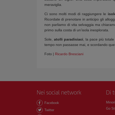
meraviglia.
Ci sono molti modi di raggiungere le
isol
Ricordate di prenotare in anticipo gli allogg
non parliamo di vita selvaggia ma chiarame
primo sulla costa di un’isola inesplorata.
Sole,
atolli paradisiaci
, la pace più total
tempo non passasse mai, e scordando quell
Foto |
Ricardo Bresciani
Nei social network
Di 
Minori
Facebook
Go St
Twitter