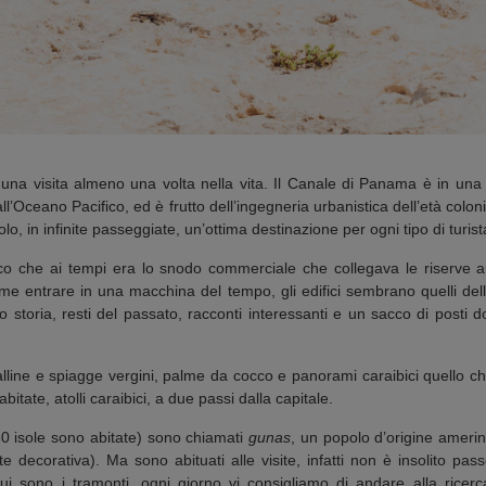
na visita almeno una volta nella vita. Il Canale di Panama è in una po
all’Oceano Pacifico, ed è frutto dell’ingegneria urbanistica dell’età colo
lo, in infinite passeggiate, un’ottima destinazione per ogni tipo di turist
ntico che ai tempi era lo snodo commerciale che collegava le riserve
me entrare in una macchina del tempo, gli edifici sembrano quelli dell
storia, resti del passato, racconti interessanti e un sacco di posti d
ine e spiagge vergini, palme da cocco e panorami caraibici quello che
bitate, atolli caraibici, a due passi dalla capitale.
 80 isole sono abitate) sono chiamati
gunas
, un popolo d’origine ameri
te decorativa). Ma sono abituati alle visite, infatti non è insolito p
ui sono i tramonti, ogni giorno vi consigliamo di andare alla rice