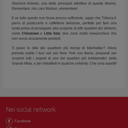
Sherlock Holmes, una delle principali attrattive di questa libreria.
Elementare, mio caro Watson, elementare!
E se tutto questo non fosse ancora sufficiente, sappi che Tribeca è
pieno di pasticcerie e caffetterie deliziose, perfette per fare una
sosta prima di proseguire alla scoperta di altri quartieri dei dintorni,
come
Chinatown
e
Little Italy
: due zone molto newyorchesi che
non vorrai sicuramente perderti.
Ti piace lo stile del quartiere più
trendy
di Manhattan? Allora
prenota subito i tuoi voli per New York con Iberia, preparati per
scoprire tutti i segreti di uno dei quartieri più emblematici della
Grande Mela, e per imbatterti in qualche
celebrity
. Che cosa aspetti!
Nei social network
Facebook