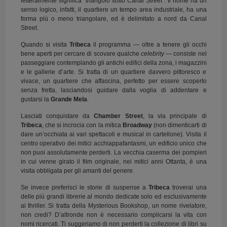
letteralmente significa “triangolo sotto Canal Street”. Il nome ha un
senso logico, infatti, il quartiere un tempo area industriale, ha una
forma più o meno triangolare, ed è delimitato a nord da Canal
Street.
Quando si visita
Tribeca
il programma — oltre a tenere gli occhi
bene aperti per cercare di scovare qualche
celebrity
— consiste nel
passeggiare contemplando gli antichi edifici della zona, i magazzini
e le gallerie d’arte. Si tratta di un quartiere davvero pittoresco e
vivace, un quartiere che affascina, perfetto per essere scoperto
senza fretta, lasciandosi guidare dalla voglia di addentare e
gustarsi la
Grande Mela
.
Lasciati conquistare da
Chamber Street
, la via principale di
Tribeca
, che si incrocia con la mitica
Broadway
(non dimenticarti di
dare un’occhiata ai vari spettacoli e musical in cartellone). Visita il
centro operativo dei mitici acchiappafantasmi, un edificio unico che
non puoi assolutamente perderti. La vecchia caserma dei pompieri
in cui venne girato il film originale, nei mitici anni Ottanta, è una
visita obbligata per gli amanti del genere.
Se invece preferisci le storie di suspense a
Tribeca
troverai una
delle più grandi librerie al mondo dedicate solo ed esclusivamente
ai thriller. Si tratta della Mysterious Bookshop, un nome rivelatore,
non credi? D’altronde non è necessario complicarsi la vita con
nomi ricercati. Ti suggeriamo di non perderti la collezione di libri su