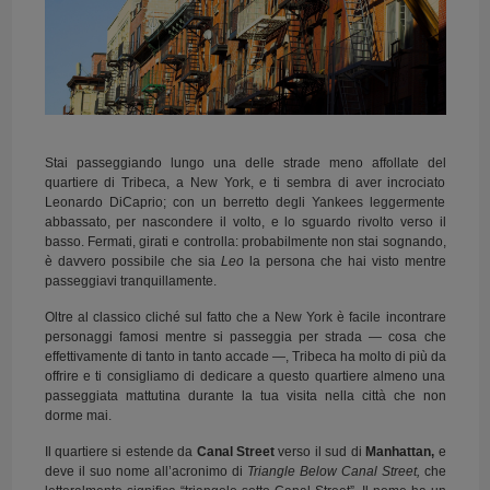
Stai passeggiando lungo una delle strade meno affollate del
quartiere di Tribeca, a New York, e ti sembra di aver incrociato
Leonardo DiCaprio; con un berretto degli Yankees leggermente
abbassato, per nascondere il volto, e lo sguardo rivolto verso il
basso. Fermati, girati e controlla: probabilmente non stai sognando,
è davvero possibile che sia
Leo
la persona che hai visto mentre
passeggiavi tranquillamente.
Oltre al classico cliché sul fatto che a New York è facile incontrare
personaggi famosi mentre si passeggia per strada — cosa che
effettivamente di tanto in tanto accade —, Tribeca ha molto di più da
offrire e ti consigliamo di dedicare a questo quartiere almeno una
passeggiata mattutina durante la tua visita nella città che non
dorme mai.
Il quartiere si estende da
Canal Street
verso il sud di
Manhattan,
e
deve il suo nome all’acronimo di
Triangle Below Canal Street,
che