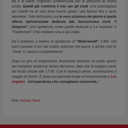
file e di avere l’ingresso preferenziale per le attrazioni di nostra
scelta.
Quindi già comincia il tour per gli studi
, una passeggiata
per cinefili tra le sale dove hanno girato i più famosi film e serie
televisive. Tutto bellissimo, ma
la vera sorpresa del giorno è quella
offerta dall’attrazione dedicata alla famosissima serie “I
Simpson”.
Uno spettacolo, come quelle dedicate a “La mummia” e
“Trasformers” (che visitiamo una e più volte).
Da lì andiamo a vedere lo spettacolo di
“Waterworld”
, il film. Già
sono passate 4 ore dal nostro ingresso nel parco, e anche così lo
“show” ci rapisce completamente.
Dopo un giro di ricognizione, finalmente troviamo un posto aperto
per mangiare qualcosa dentro del parco, dato che la maggior parte
dei locali chiude alle 17:00. Con lo stomaco pieno, ricominciamo il
viaggio di ritorno. È stata una giornata lunga ed emozionante a
Los
Angeles
.
Un’esperienza che consigliamo vivamente..
“
Foto:
Ahmad Tarek