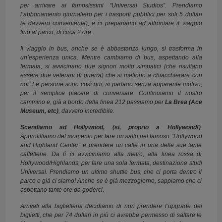
per arrivare ai famosissimi “Universal Studios”. Prendiamo
l’abbonamento giornaliero per i trasporti pubblici per soli 5 dollari
(è davvero conveniente), e ci prepariamo ad affrontare il viaggio
fino al parco, di circa 2 ore.
Il viaggio in bus, anche se è abbastanza lungo, si trasforma in
un’esperienza unica. Mentre cambiamo di bus, aspettando alla
fermata, si avvicinano due signori molto simpatici (che risultano
essere due veterani di guerra) che si mettono a chiacchierare con
noi. Le persone sono così qui, si parlano senza apparente motivo,
per il semplice piacere di conversare. Continuiamo il nostro
cammino e, già a bordo della linea 212 passiamo per
La Brea (Ace
Museum, etc)
, davvero incredibile.
Scendiamo ad Hollywood, (si, proprio a Hollywood!)
.
Approfittiamo del momento per fare un salto nel famoso “Hollywood
and Highland Center” e prendere un caffè in una delle sue tante
caffetterie. Da lì ci avviciniamo alla metro, alla linea rossa di
Hollywood/Highlands, per fare una sola fermata, destinazione studi
Universal. Prendiamo un ultimo shuttle bus, che ci porta dentro il
parco e già ci siamo! Anche se è già mezzogiorno, sappiamo che ci
aspettano tante ore da goderci.
Arrivati alla biglietteria decidiamo di non prendere l’upgrade dei
biglietti, che per 74 dollari in più ci avrebbe permesso di saltare le