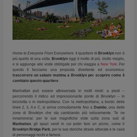
Home to Everyone From Everywhere.
Il quartiere di
Brooklyn
non è
più quello di una volta.
Brooklyn
oggi è molto di più, molto meglio,
e si aggiunge alle visite obbligate per chi viaggia a
New York
. Per
questo ti facciamo una proposta divertente ed economica:
trascorrere un sabato mattina a Brooklyn per scoprire come è
cambiato questo quartiere
.
Manhattan può essere attraversata in molti modi: a piedi –
percorrendo il mitico ed impressionante ponte di Brooklyn – in
bicicletta o in metropolitana. Con la metropolitana, a bordo delle
linee 2, 3, A e C, si arriva comodamente fino a
Dumbo
, una delle
zone di Brooklyn che sta cambiando più velocemente. Te ne
innamorerai: per le sue magnifiche viste sulla zona sud di
Manhattan
, gli spazi verdi in cui poter fare un picnic, come il
Brooklyn Bridge Park
, per le sue storiche strade alberate e le case
di personaggi ricchi e famosi.