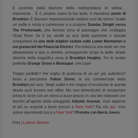
E uscendo dalla stazione della metropolitana lo vedrai…
imponente… È lì, proprio sopra la tua testa: il maestoso
ponte di
Brooklyn
. È davvero impressionante vederlo così da vicino! Scatta
un
selfie
e inizia a camminare e a scoprire
Dumbo. Dirigiti verso
The Promenade,
una famosa zona di passeggio che costeggia
l’East River. Se ti va, siediti su una delle panchine e lasciati
conquistare da
una delle migliori vedute sulla Lower Manhattan e
sui grattacieli del Financial District
. Poi imbocca una delle vie che
attraverserai e gira a sinistra, proseguendo lungo le belle strade
storiche della magnifica zona di
Brooklyn Heights
. Tra le nostre
preferite
Orange Street e Montague
: che case!
Troppo perfetto? Hai voglia di qualcosa di un po’ più autentico?
Inizia a percorrere
Fulton Street
, la via commerciale della
Brooklyn
più vera. Negli
outlet
e nei negozi d’occasione di questa
strada puoì trovare veri affari. Ma non dimenticarti di recuperare
prima le forze con un menù a buon prezzo in uno dei ristoranti con
tavolini all’aperto della soleggiata
Atlantic Avenue
. Vuoi saperne
di più su acquisti a buon prezzo a
New York
? Fai clic
qui
. Vuoi
volare spendendo poco a
New York
?
Prenota con Iberia Joven.
Foto |
Ludovic Bertron