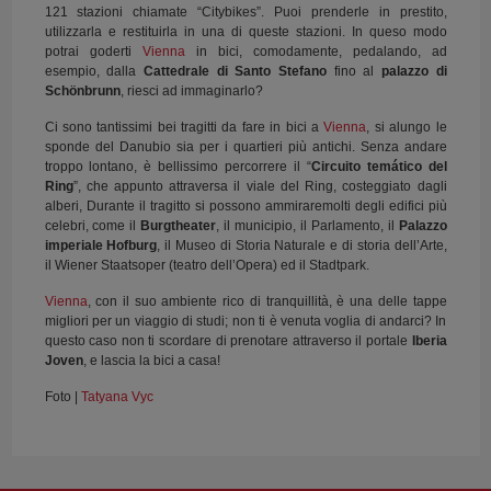
121 stazioni chiamate “Citybikes”. Puoi prenderle in prestito,
utilizzarla e restituirla in una di queste stazioni. In queso modo
potrai goderti
Vienna
in bici, comodamente, pedalando, ad
esempio, dalla
Cattedrale di Santo Stefano
fino al
palazzo di
Schönbrunn
, riesci ad immaginarlo?
Ci sono tantissimi bei tragitti da fare in bici a
Vienna
, si alungo le
sponde del Danubio sia per i quartieri più antichi. Senza andare
troppo lontano, è bellissimo percorrere il “
Circuito temático del
Ring
”, che appunto attraversa il viale del Ring, costeggiato dagli
alberi, Durante il tragitto si possono ammiraremolti degli edifici più
celebri, come il
Burgtheater
, il municipio, il Parlamento, il
Palazzo
imperiale Hofburg
, il Museo di Storia Naturale e di storia dell’Arte,
il Wiener Staatsoper (teatro dell’Opera) ed il Stadtpark.
Vienna
, con il suo ambiente rico di tranquillità, è una delle tappe
migliori per un viaggio di studi; non ti è venuta voglia di andarci? In
questo caso non ti scordare di prenotare attraverso il portale
Iberia
Joven
, e lascia la bici a casa!
Foto |
Tatyana Vyc