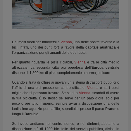
Dei molti modi per muoversi a
Vienna
, una delle nostre favorite è la
bici. Infatti, uno dei punti forti a favore della
capitale austriaca
è
l’organizzazione per gli amanti delle due ruote.
Per quanto riguarda le piste ciclabili,
Vienna
è tra le città meglio
attrezzate. La seconda città più popolosa
dell’Europa centrale
dispone di 1.300 km di piste completamente a norma, e sicure.
Quando si trata di offrire ai giovani un sistema di trasporti pubblici o
l’affitto di una bici presso un centro ufficiale,
Vienna
è tra i posti
migliri che si possano trovare. Se studi a
Vienna
, scordati di avere
la tua bicicletta. È lo stesso se serve per un paio d’ore, solo per
poco o per tutto il giorno, sempre avrai a disposizione una delle
tantissime agenzie per l’affitto, soprettutto presso il parco
Prater
e
lungo il
Danubio
.
Se invece andiamo nel centro storico, e nei dintorni, abbiamo a
disposizione più di 1200 biciclette del servzio pubblico, divise in