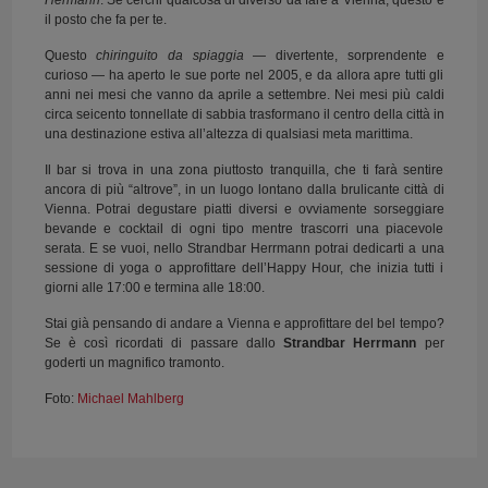
Hermann
. Se cerchi qualcosa di diverso da fare a Vienna, questo è
il posto che fa per te.
Questo
chiringuito
da spiaggia
— divertente, sorprendente e
curioso — ha aperto le sue porte nel 2005, e da allora apre tutti gli
anni nei mesi che vanno da aprile a settembre. Nei mesi più caldi
circa seicento tonnellate di sabbia trasformano il centro della città in
una destinazione estiva all’altezza di qualsiasi meta marittima.
Il bar si trova in una zona piuttosto tranquilla, che ti farà sentire
ancora di più “altrove”, in un luogo lontano dalla brulicante città di
Vienna. Potrai degustare piatti diversi e ovviamente sorseggiare
bevande e cocktail di ogni tipo mentre trascorri una piacevole
serata. E se vuoi, nello Strandbar Herrmann potrai dedicarti a una
sessione di yoga o approfittare dell’Happy Hour, che inizia tutti i
giorni alle 17:00 e termina alle 18:00.
Stai già pensando di andare a Vienna e approfittare del bel tempo?
Se è così ricordati di passare dallo
Strandbar Herrmann
per
goderti un magnifico tramonto.
Foto:
Michael Mahlberg