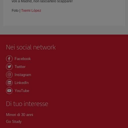
voli a Madrid, non lasciartelo scappare!
Foto |
Txemi López
Nei social network
Facebook
Twitter
Instagram
LinkedIn
YouTube
Di tuo interesse
Minori di 30 anni
Go Study