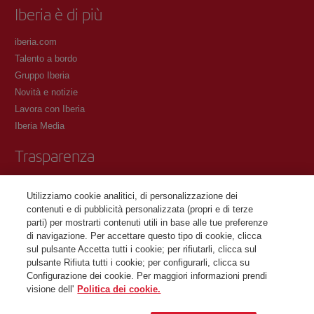
Iberia è di più
iberia.com
Talento a bordo
Gruppo Iberia
Novità e notizie
Lavora con Iberia
Iberia Media
Trasparenza
Condizioni del Programma Iberia Club
Utilizziamo cookie analitici, di personalizzazione dei
Condizioni di registrazione su iberia.com
contenuti e di pubblicità personalizzata (propri e di terze
Informativa sulla protezione dei dati personali
parti) per mostrarti contenuti utili in base alle tue preferenze
Gestione e informativa sui cookie
di navigazione. Per accettare questo tipo di cookie, clicca
sul pulsante Accetta tutti i cookie; per rifiutarli, clicca sul
Contattaci
pulsante Rifiuta tutti i cookie; per configurarli, clicca su
Configurazione dei cookie. Per maggiori informazioni prendi
visione dell'
Politica dei cookie.
©Iberia Joven 2026. Tutti i diritti riservati.