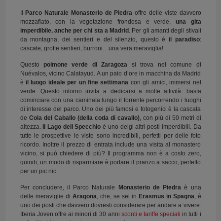
Il
Parco Naturale
Monasterio de Piedra
offre delle viste davvero
mozzafiato, con la vegetazione frondosa e verde,
una gita
imperdibile,
anche per chi sta a Madrid
. Per gli amanti degli stivali
da montagna, dei sentieri e del silenzio, questo è
il paradiso
:
cascate, grotte sentieri, burroni…una vera meraviglia!
Questo
polmone verde di Zaragoza
si trova nel comune di
Nuévalos, vicino Calatayud. A un paio d’ore in macchina da Madrid
è
il luogo ideale per un fine settimana
con gli amici, immersi nel
verde. Questo intorno invita a dedicarsi a molte attività: basta
cominciare con una caminata lungo il torrente percorrendo i luoghi
di interesse del parco. Uno dei più famosi e fotogenici è la cascata
de
Cola del Caballo (della coda di cavallo)
, con più di 50 metri di
altezza.
Il Lago dell Specchio
è uno delgi altri posti imperdibili. Da
tutte le prospettive le viste sono incredibili, perfetti per delle foto
ricordo. Inoltre il prezzo di entrata include una visita al monastero
vicino, si può chiedere di più? Il programma non è a costo zero,
quindi, un modo di risparmiare è portare il pranzo a sacco, perfetto
per un pic nic.
Per concludere, il Parco Naturale
Monasterio de Piedra
è una
delle meraviglie di
Aragona
, che, se sei in
Erasmus in Spagna
, è
uno dei posti che davvero dovresti considerare per andare a vivere.
Iberia Joven offre ai minori di 30 anni
sconti e tariffe speciali
in tutti i