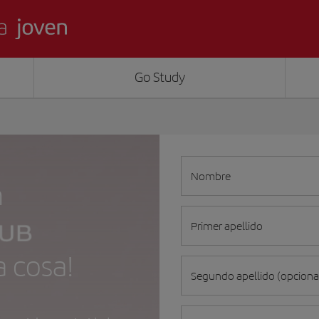
Go Study
Nombre
n
Primer apellido
a cosa!
Segundo apellido (opciona