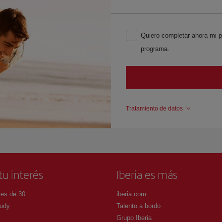
Quiero completar ahora mi pe
programa.
Tratamiento de datos
tu interés
Iberia es más
es de 30
iberia.com
udy
Talento a bordo
Grupo Iberia