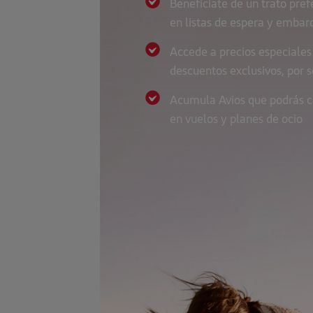
Benefíciate de un trato pref
en listas de espera y embar
Accede a precios especiales
descuentos exclusivos, por s
Acumula Avios que podrás c
en vuelos y planes de ocio