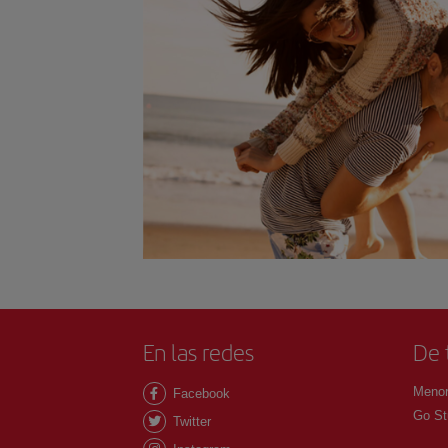
En las redes
De 
Menor
Facebook
Go St
Twitter