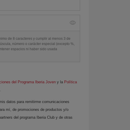
imo de 8 caracteres y cumplir al menos 3 de
núscula, número o carácter especial (excepto %,
ontener espacios ni haber sido usada
ciones del Programa Iberia Joven
y la
Política
.
e mis datos para remitirme comunicaciones
ara mí, de promociones de productos y/o
 partners del programa Iberia Club y de otras