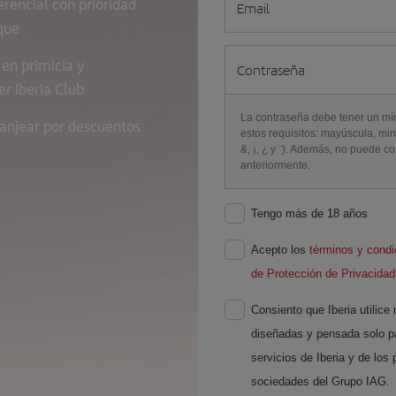
erencial con prioridad
Email
que
 en primicia y
Contraseña
er Iberia Club
La contraseña debe tener un mín
anjear por descuentos
estos requisitos: mayúscula, mi
&, ¡, ¿ y ¨). Además, no puede c
anteriormente.
Tengo más de 18 años
Acepto los
términos y condi
de Protección de Privacidad
Consiento que Iberia utilic
diseñadas y pensada solo p
servicios de Iberia y de los
sociedades del Grupo IAG.