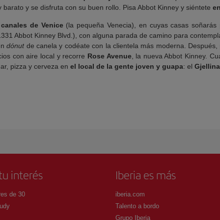
barato y se disfruta con su buen rollo. Pisa Abbot Kinney y siéntete
en
s
canales de Venice
(la pequeña Venecia), en cuyas casas soñarás p
331 Abbot Kinney Blvd.), con alguna parada de camino para contemplar l
 un
dónut
de canela y codéate con la clientela más moderna. Después,
ios con aire local y recorre
Rose Avenue
, la nueva Abbot Kinney. Cu
ar, pizza y cerveza en
el local de la gente joven y guapa
: el
Gjellina
tu interés
Iberia es más
es de 30
iberia.com
udy
Talento a bordo
Grupo Iberia