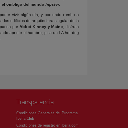
 el ombligo del mundo
hipster
.
oder vivir algún día, y poniendo rumbo a
os edificios de arquitectura singular de la
 pasea por
Abbot Kinney y Maine
, disfruta
ando apriete el hambre, pica un LA hot dog
.
Transparencia
Condiciones Generales del Programa
Iberia Club
Condiciones de registro en iberia.com