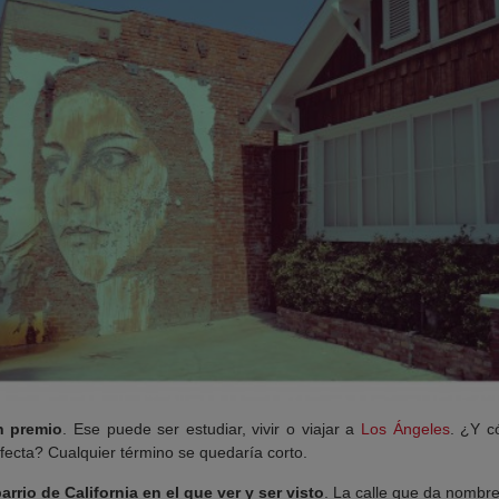
n premio
. Ese puede ser estudiar, vivir o viajar a
Los Ángeles
.
¿Y có
cta? Cualquier término se quedaría corto.
rrio de California en el que ver y ser visto
. La calle que da nombre