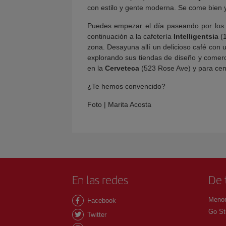
con estilo y gente moderna. Se come bien y 
Puedes empezar el día paseando por lo
continuación a la cafetería
Intelligentsia
(1
zona. Desayuna allí un delicioso café con
explorando sus tiendas de diseño y comerc
en la
Cerveteca
(523 Rose Ave) y para cen
¿Te hemos convencido?
Foto | Marita Acosta
En las redes
De 
Menor
Facebook
Go St
Twitter