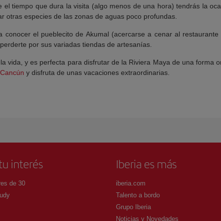
e el tiempo que dura la visita (algo menos de una hora) tendrás la oc
ar otras especies de las zonas de aguas poco profundas.
 conocer el pueblecito de Akumal (acercarse a cenar al restaurant
o perderte por sus variadas tiendas de artesanías.
la vida, y es perfecta para disfrutar de la Riviera Maya de una forma o
Cancún
y disfruta de unas vacaciones extraordinarias.
tu interés
Iberia es más
es de 30
iberia.com
udy
Talento a bordo
Grupo Iberia
Noticias y Novedades