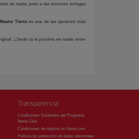
asión de nadar junto a las enormes tortugas
e
Madre Tierra
es una de las opciones más
riginal. ¿Serás tú el próximo en nadar entre
Transparencia
Condiciones Generales del Programa
Iberia Club
Condiciones de registro en iberia.com
Política de protección de datos personales