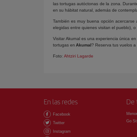
las tortugas autóctonas de la zona. Durant
en su hábitat natural, además de contempl
También es muy buena opción acercarse a
elegidas entre quienes visitan el pueblo), 
Visitar Akumal es una experiencia única en 
tortugas en
Akumal
? Reserva tus vuelos a
Foto:
Ahtziri Lagarde
En las redes
De 
Menor
Facebook
Go St
Twitter
Instagram