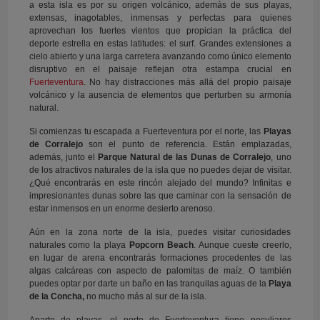
a esta isla es por su origen volcánico, además de sus playas,
extensas, inagotables, inmensas y perfectas para quienes
aprovechan los fuertes vientos que propician la práctica del
deporte estrella en estas latitudes: el surf. Grandes extensiones a
cielo abierto y una larga carretera avanzando como único elemento
disruptivo en el paisaje reflejan otra estampa crucial en
Fuerteventura
. No hay distracciones más allá del propio paisaje
volcánico y la ausencia de elementos que perturben su armonía
natural.
Si comienzas tu escapada a Fuerteventura por el norte, las
Playas
de Corralejo
son el punto de referencia. Están emplazadas,
además, junto el
Parque Natural de las Dunas de Corralejo
, uno
de los atractivos naturales de la isla que no puedes dejar de visitar.
¿Qué encontrarás en este rincón alejado del mundo? Infinitas e
impresionantes dunas sobre las que caminar con la sensación de
estar inmensos en un enorme desierto arenoso.
Aún en la zona norte de la isla, puedes visitar curiosidades
naturales como la playa
Popcorn Beach
. Aunque cueste creerlo,
en lugar de arena encontrarás formaciones procedentes de las
algas calcáreas con aspecto de palomitas de maíz. O también
puedes optar por darte un baño en las tranquilas aguas de la
Playa
de la Concha,
no mucho más al sur de la isla.