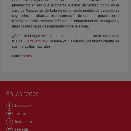
Aparte de playas, el norte de Fuerteventura tiene peculiares
pueblecitos en los que asomarse a echar un vistazo, como es el
caso de
Majanicho
. Se trata de un diminuto pueblo de pescadores
cuyo principal atractivo es la sensación de haberse parado en el
tiempo, sin prácticamente más que la tranquilidad de sus aguas y
unas casitas bajas descansando sobre la arena.
¿Serás tú el siguiente en asumir el reto de conquistar la indomable
isla de
Fuerteventura
? Reserva ya tus vuelos y da buena cuenta de
sus maravillas naturales.
Foto:
Iciokka
En las redes
Facebook
Twitter
Instagram
LinkedIn