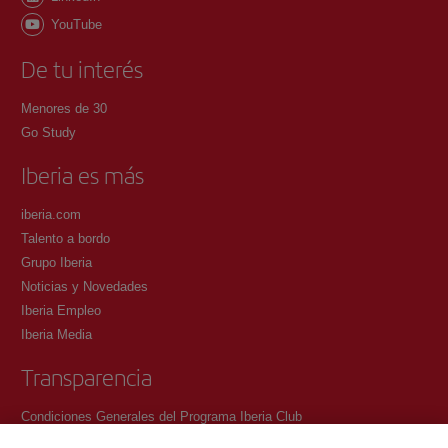
YouTube
De tu interés
Menores de 30
Go Study
Iberia es más
iberia.com
Talento a bordo
Grupo Iberia
Noticias y Novedades
Iberia Empleo
Iberia Media
Transparencia
Condiciones Generales del Programa Iberia Club
Condiciones de registro en iberia.com