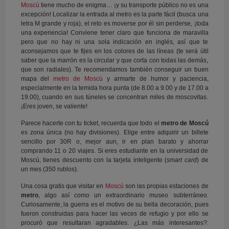
Moscú
tiene mucho de enigma… ¡y su transporte público no es una
excepción! Localizar la entrada al metro es la parte fácil (busca una
letra M grande y roja), el reto es moverse por él sin perderse, ¡toda
una experiencia! Conviene tener claro que funciona de maravilla
pero que no hay ni una sola indicación en inglés, así que te
aconsejamos que te fijes en los colores de las líneas (te será útil
saber que la marrón es la circular y que corta con todas las demás,
que son radiales). Te recomendamos también conseguir un buen
mapa del
metro de Moscú
y armarte de humor y paciencia,
especialmente en la temida hora punta (de 8.00 a 9.00 y de 17.00 a
19.00), cuando en sus túneles se concentran miles de moscovitas.
¡Eres joven, se valiente!
Parece hacerte con tu ticket, recuerda que todo el
metro de Moscú
es zona única (no hay divisiones). Elige entre adquirir un billete
sencillo por 30R o, mejor aun, ir en plan barato y ahorrar
comprando 11 o 20 viajes. Si eres estudiante en la universidad de
Moscú, tienes descuento con la tarjeta inteligente (
smart card
) de
un mes (350 rublos).
Una cosa gratis que visitar en
Moscú
son las propias estaciones de
metro
, algo así como un extraordinario museo subterráneo.
Curiosamente, la guerra es el motivo de su bella decoración, pues
fueron construidas para hacer las veces de refugio y por ello se
procuró que resultaran agradables. ¿Las más interesantes?: