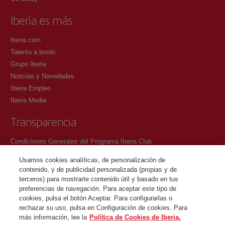
Iberia es más
iberia.com
Talento a bordo
Grupo Iberia
Noticias y Novedades
Iberia Empleo
Iberia Media
Transparencia
Condiciones Generales del Programa Iberia Club
Condiciones de registro en iberia.com
Usamos cookies analíticas, de personalización de
Política de protección de datos personales
contenido, y de publicidad personalizada (propias y de
Gestión y Política de cookies
terceros) para mostrarte contenido útil y basado en tus
preferencias de navegación. Para aceptar este tipo de
Contacto
cookies, pulsa el botón Aceptar. Para configurarlas o
rechazar su uso, pulsa en Configuración de cookies. Para
más información, lee la
Política de Cookies de Iberia.
©Iberia Joven 2026. Todos los derechos reservados.