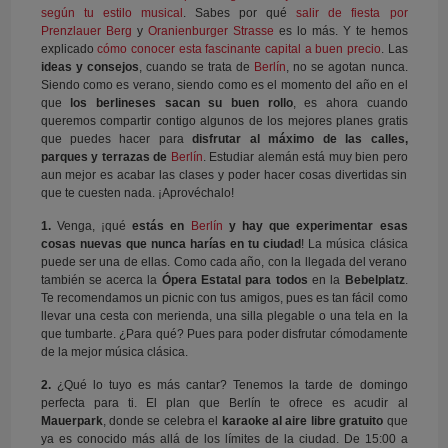
según tu estilo musical
. Sabes por qué
salir de fiesta por
Prenzlauer Berg
y
Oranienburger Strasse
es lo más. Y te hemos
explicado
cómo conocer esta fascinante capital a buen precio
. Las
ideas y consejos
, cuando se trata de
Berlín
, no se agotan nunca.
Siendo como es verano, siendo como es el momento del año en el
que
los berlineses sacan su buen rollo
, es ahora cuando
queremos compartir contigo algunos de los mejores planes gratis
que puedes hacer para
disfrutar al máximo de las calles,
parques y terrazas de
Berlín
. Estudiar alemán está muy bien pero
aun mejor es acabar las clases y poder hacer cosas divertidas sin
que te cuesten nada. ¡Aprovéchalo!
1.
Venga, ¡qué
estás en
Berlín
y hay que experimentar esas
cosas nuevas que nunca harías en tu ciudad
! La música clásica
puede ser una de ellas. Como cada año, con la llegada del verano
también se acerca la
Ópera Estatal para todos
en la
Bebelplatz
.
Te recomendamos un picnic con tus amigos, pues es tan fácil como
llevar una cesta con merienda, una silla plegable o una tela en la
que tumbarte. ¿Para qué? Pues para poder disfrutar cómodamente
de la mejor música clásica.
2.
¿Qué lo tuyo es más cantar? Tenemos la tarde de domingo
perfecta para ti. El plan que Berlín te ofrece es acudir al
Mauerpark
, donde se celebra el
karaoke al aire libre
gratuito
que
ya es conocido más allá de los límites de la ciudad. De 15:00 a