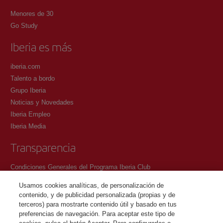
Menores de 30
Go Study
Iberia es más
iberia.com
Talento a bordo
Grupo Iberia
Noticias y Novedades
Iberia Empleo
Iberia Media
Transparencia
Condiciones Generales del Programa Iberia Club
Condiciones de registro en iberia.com
Usamos cookies analíticas, de personalización de
Política de protección de datos personales
contenido, y de publicidad personalizada (propias y de
Gestión y Política de cookies
terceros) para mostrarte contenido útil y basado en tus
preferencias de navegación. Para aceptar este tipo de
Contacto