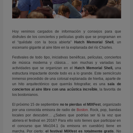
Hoy venimos cargados de información y consejos para que
disfrutes de los conciertos y películas gratis que se programan en
el “quédate con la boca abierta”
Hatch Memorial Shell
, un
escenario gigante al aire libre en la explanada del río Charles.
Festivales de todo tipo, iniciativas benéficas, películas, conciertos
de música moderna y clásica… son muchas y variadas las
actividades que se organizan en el
Hatch Memorial Shell,
una
estructura impactante donde todo es a lo grande. Este semicírculo
inmenso precedido de una colosal explanada de hierba, aparte de
un hito arquitectónico que querrás fotografiar, es una
sala de
conciertos al aire libre con una acústica increíble
, la favorita de
los bostonianos.
El próximo 15 de septiembre
no te pierdas el MIXFest
, organizado
por una conocida emisora de radio de
Boston
. Rock, pop, bandas
locales por descubrir… ¿Sabes que podrías ser tú la voz que
abriera el festival en 2016? Para ello solo tienes que participar en
el concurso que Mix104.1 (la emisora en cuestión) tiene en
marcha. Por cierto:
el festival MIXfest es totalmente gratis
. No