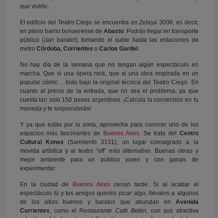
que vivirlo.
El edificio del Teatro Ciego se encuentra en Zelaya 3006, es decir,
en pleno barrio bonaerense de
Abasto
. Podrás llegar en transporte
público (¡tan barato!), tomando el
subte
hasta las estaciones de
metro
Córdoba, Corrientes
o
Carlos Gardel
.
No hay día de la semana que no tengan algún espectáculo en
marcha. Que si una ópera rock, que si una obra inspirada en un
popular cómic… todo bajo la original técnica del Teatro Ciego. En
cuanto al precio de la entrada, que no sea el problema, ya que
cuesta tan solo 150 pesos argentinos. ¡Calcula la conversión en tu
moneda y te sorprenderás!
Y ya que estás por la zona, aprovecha para conocer uno de los
espacios más fascinantes de
Buenos Aires
. Se trata del
Centro
Cultural Konex
(Sarmiento 3131), un lugar consagrado a la
movida artística y al teatro “off” más alternativo. Buenas obras y
mejor ambiente para un público joven y con ganas de
experimentar.
En la ciudad de
Buenos Aires
cenan tarde. Si al acabar el
espectáculo tú y tus amigos queréis picar algo, llévalos a algunos
de los sitios buenos y baratos que abundan en
Avenida
Corrientes
, como el
Restaurante Café Belén
, con sus atractiva