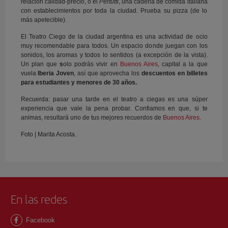
relación calidad-precio, o el
Pertutti
, una cadena de comida italiana
con establecimientos por toda la ciudad. Prueba su pizza (de lo
más apetecible).
El Teatro Ciego de la ciudad argentina es una actividad de ocio
muy recomendable para todos. Un espacio donde juegan con los
sonidos, los aromas y todos lo sentidos (a excepción de la vista).
Un plan que
s
olo podrás vivir en
Buenos Aires
, capital a la que
vuela
Iberia Joven
, así que aprovecha los
descuentos en billetes
para estudiantes y menores de 30 años.
Recuerda: pasar una tarde en el teatro a ciegas es una súper
experiencia que vale la pena probar. Confiamos en que, si te
animas, resultará uno de tus mejores recuerdos de
Buenos Aires
.
Foto | Marita Acosta.
En las redes
Facebook