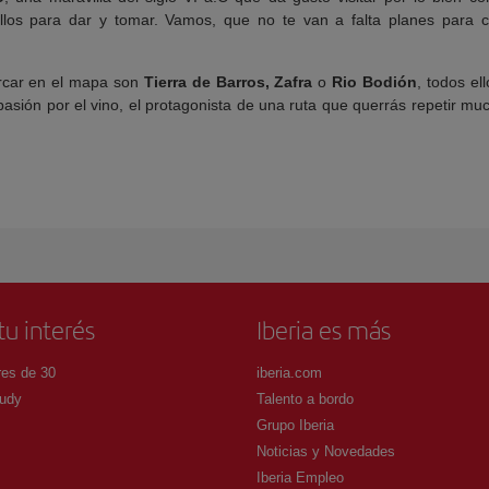
los para dar y tomar. Vamos, que no te van a falta planes para c
rcar en el mapa son
Tierra de Barros, Zafra
o
Rio Bodión
, todos el
sión por el vino, el protagonista de una ruta que querrás repetir mu
tu interés
Iberia es más
es de 30
iberia.com
udy
Talento a bordo
Grupo Iberia
Noticias y Novedades
Iberia Empleo