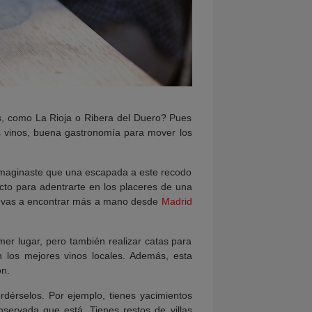
as, como La Rioja o Ribera del Duero? Pues
s vinos, buena gastronomía para mover los
imaginaste que una escapada a este recodo
fecto para adentrarte en los placeres de una
e vas a encontrar más a mano desde
Madrid
er lugar, pero también realizar catas para
 los mejores vinos locales. Además, esta
ón.
dérselos. Por ejemplo, tienes yacimientos
onservada que está. Tienes restos de villas