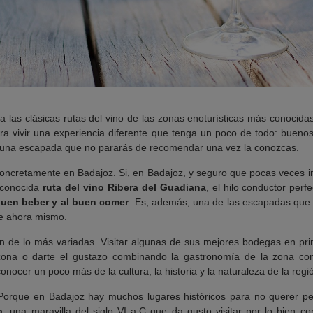
 las clásicas rutas del vino de las zonas enoturísticas más conocid
ra vivir una experiencia diferente que tenga un poco de todo: bueno
a una escapada que no pararás de recomendar una vez la conozcas.
concretamente en Badajoz. Si, en Badajoz, y seguro que pocas veces 
a conocida
ruta del vino
Ribera del Guadiana
, el hilo conductor per
buen beber y al buen comer
. Es, además, una de las escapadas qu
e ahora mismo.
n de lo más variadas. Visitar algunas de sus mejores bodegas en prim
 zona o darte el gustazo combinando la gastronomía de la zona con
nocer un poco más de la cultura, la historia y la naturaleza de la regi
Porque en Badajoz hay muchos lugares históricos para no querer per
o
, una maravilla del siglo VI a.C que da gusto visitar por lo bien c