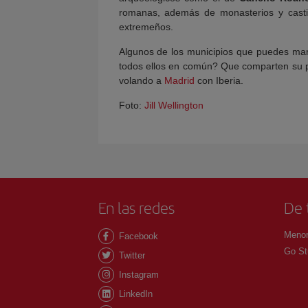
romanas, además de monasterios y castil
extremeños.
Algunos de los municipios que puedes ma
todos ellos en común? Que comparten su pa
volando a
Madrid
con Iberia.
Foto:
Jill Wellington
En las redes
De 
Menor
Facebook
Go St
Twitter
Instagram
LinkedIn