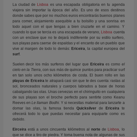
La ciudad de
Lisboa
es una escapada obligatoria en tu agenda
viajera sin importar la época del año. Es uno de esos destinos
donde sabes que por no muchos euros encontrarás buenos planes
para comer, alojamiento asequible a tu bolsillo y una sonrisa en
todo aquel con el que tengas a bien cruzarte en el camino. Y
cuando lo que se tercia es una escapada de verano,
Lisboa
cuenta
con un enclave que no te dejará indiferente por su estilo surfero,
sus playas para caerse de espaldas y el encanto de un pueblo que
vive al margen de todo lo demás:
Ericeira
, la capital europea del
surf
.
Suelen decir los más surferos del lugar que
Ericeira
es como
el
cielo en la Tierra
, con sus más de quince puntos para practicar surf
en tan solo unos ocho kilómetros de costa. El buen rollo en las
playas de Ericeira
te atrapará casi sin que te des cuenta: rastas al
sol, bronceados naturales y cuerpos labrados a base de horas
cabalgando las olas. Unas cervezas en el chiringuito en cualquiera
de sus playas son el broche perfecto para sentirte como Keanu
Reeves en
Le llaman Bodhi
. Y si necesitas material para lanzarte a
domar las olas, la famosa tienda
Quicksilver
de
Ericeira
te
ofrecerá todo lo que puedas necesitar para equiparte como es
debido.
Eirceira
está a unos cincuenta kilómetros al
norte
de
Lisboa
, lo
que se dice a tiro de piedra. Y toma buena nota de algunas de sus