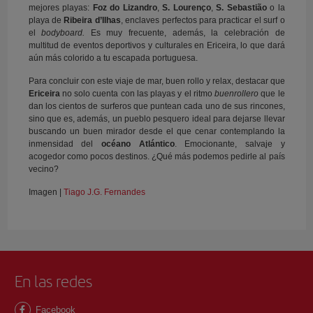
mejores playas:
Foz do Lizandro
,
S. Lourenço
,
S. Sebastião
o la
playa de
Ribeira d’Ilhas
, enclaves perfectos para practicar el surf o
el
bodyboard.
Es muy frecuente, además, la celebración de
multitud de eventos deportivos y culturales en Ericeira, lo que dará
aún más colorido a tu escapada portuguesa.
Para concluir con este viaje de mar, buen rollo y relax, destacar que
Ericeira
no solo cuenta con las playas y el ritmo
buenrollero
que le
dan los cientos de surferos que puntean cada uno de sus rincones,
sino que es, además, un pueblo pesquero ideal para dejarse llevar
buscando un buen mirador desde el que cenar contemplando la
inmensidad del
océano Atlántico
. Emocionante, salvaje y
acogedor como pocos destinos. ¿Qué más podemos pedirle al país
vecino?
Imagen |
Tiago J.G. Fernandes
En las redes
Facebook